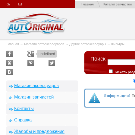
Главная
Каталог запчастей
Главная
→
Магазин автоаксессуаров
→
Другие автоаксессуары
→
Фильтры
undefined
Поиск
Искать раз
описании товар
Сортировка
Магазин аксессуаров
производителю
Т
Информация!
Магазин запчастей
Контакты
Справка
Жалобы и предложения