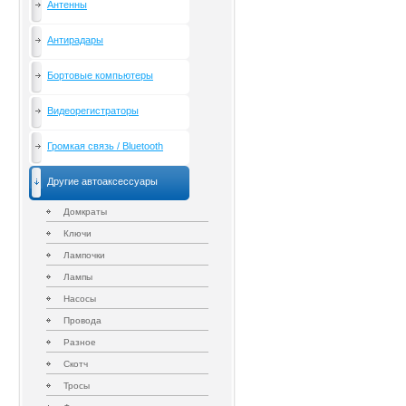
Антенны
Антирадары
Бортовые компьютеры
Видеорегистраторы
Громкая связь / Bluetooth
Другие автоаксессуары
Домкраты
Ключи
Лампочки
Лампы
Насосы
Провода
Разное
Скотч
Тросы