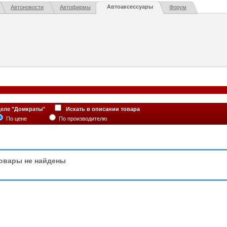
Автоаксессуары
Автоновости
Автофирмы
Форум
деле "Домкраты"
Искать в описании товара
По цене
По производителю
овары не найдены