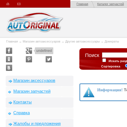
Главная
Каталог запчастей
Главная
→
Магазин автоаксессуаров
→
Другие автоаксессуары
→
Домкраты
undefined
Поиск
Искать раз
Сортировка
Магазин аксессуаров
Т
Информация!
Магазин запчастей
Контакты
Справка
Жалобы и предложения