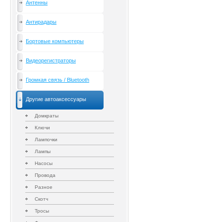
Антенны
Антирадары
Бортовые компьютеры
Видеорегистраторы
Громкая связь / Bluetooth
Другие автоаксессуары
Домкраты
Ключи
Лампочки
Лампы
Насосы
Провода
Разное
Скотч
Тросы