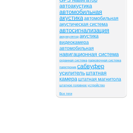
GPS навигатор
автоакустика
автомобильная
акустика
автомобильная
акустическая система
автосигнализация
акустика
аккумулятор
видеокамера
автомобильная
навигационная система
охранная система
парковочная система
сабвуфер
парктроник
усилитель
штатная
камера
штатная магнитола
штатное головное устройство
Все теги