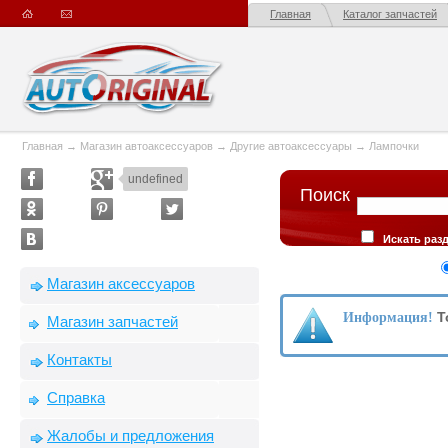
Главная
Каталог запчастей
Главная
→
Магазин автоаксессуаров
→
Другие автоаксессуары
→
Лампочки
undefined
Поиск
Искать раз
описании товар
Сортировка
Магазин аксессуаров
производителю
Т
Информация!
Магазин запчастей
Контакты
Справка
Жалобы и предложения