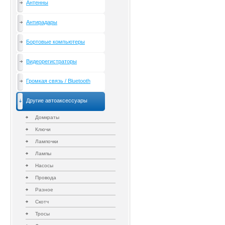
Антенны
Антирадары
Бортовые компьютеры
Видеорегистраторы
Громкая связь / Bluetooth
Другие автоаксессуары
Домкраты
Ключи
Лампочки
Лампы
Насосы
Провода
Разное
Скотч
Тросы