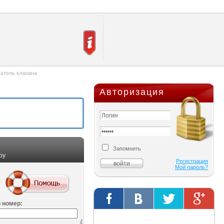
катель клапана
Авторизация
Запомнить
ру
Регистрация
Мой пароль?
 номер:
Твиты от @AutOriginalShop