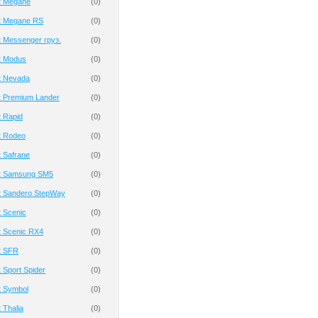
t Megane
(
0
)
t Megane RS
(
0
)
 Messenger груз.
(
0
)
t Modus
(
0
)
t Nevada
(
0
)
t Premium Lander
(
0
)
 Rapid
(
0
)
t Rodeo
(
0
)
 Safrane
(
0
)
t Samsung SM5
(
0
)
t Sandero StepWay
(
0
)
 Scenic
(
0
)
t Scenic RX4
(
0
)
t SFR
(
0
)
 Sport Spider
(
0
)
t Symbol
(
0
)
 Thalia
(
0
)