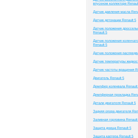
впускном коллекторе Renaul
Датчик давления масла Rena
Датчик детонации Renault 5
Датчик положения дроссель
Renault 5
Датчик положения коленчато
Renault 5
Датчик положения распредва
Датчик температуры жидкост
Датчик частоты вращения Re
Двигатель Renault 5
Демпфер коленвала Renault
Демпферная прокладка Rena
Детали двигателя Renault 5
Задняя опора двигателя Rena
Заливная горловина Renault
Защита днища Renault 5
Защита картера Renault 5