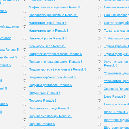
t 5
Муфта газораспределения Renault 5
(
0
)
Сальник помпы R
ult 5
(
0
)
Направляющая клапана Renault 5
(
0
)
Сальник распред
(
0
)
Натяжитель грм Renault 5
(
0
)
Сектор заводной 
ной заслонки
(
0
)
Натяжитель цепи Renault 5
(
0
)
Толкатель клапан
го вала
(
0
)
Натяжной ролик Renault 5
(
0
)
Труба маслоприе
Ось коромысел Renault 5
(
0
)
Трубка турбины R
ла Renault 5
(
0
)
Патрубок картерных газов Renault 5
(
0
)
Трубка форсунки
и Renault 5
(
0
)
Передняя опора двигателя Renault 5
(
0
)
Уплотнительное 
nault 5
(
0
)
Renault 5
Поддон картера ( масляный ) Renault 5
(
0
)
(
0
)
Успокоитель двиг
Подушка карбюратора Renault 5
(
0
)
 5
(
0
)
Успокоитель цепи
Подушка двигателя Renault 5
(
0
)
ult 5
(
0
)
Храповик Renault
Полукольца Renault 5
(
0
)
(
0
)
Цепь Renault 5
Поршень Renault 5
(
0
)
ult 5
(
0
)
Цепь грм Renault
Поршневые кольца Renault 5
(
0
)
 5
(
0
)
Шатун Renault 5
Поршневые пальцы Renault 5
(
0
)
(
0
)
Шестерня задней
Поршня Renault 5
(
0
)
(
0
)
Шестерня коленв