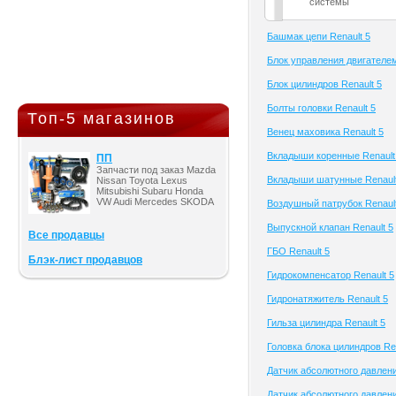
системы
Башмак цепи Renault 5
Блок управления двигателем
Блок цилиндров Renault 5
Болты головки Renault 5
Топ-5 магазинов
Венец маховика Renault 5
Вкладыши коренные Renault
ПП
Запчасти под заказ Mazda
Вкладыши шатунные Renault
Nissan Toyota Lexus
Mitsubishi Subaru Honda
VW Audi Mercedes SKODA
Воздушный патрубок Renault
Выпускной клапан Renault 5
Все продавцы
ГБО Renault 5
Блэк-лист продавцов
Гидрокомпенсатор Renault 5
Гидронатяжитель Renault 5
Гильза цилиндра Renault 5
Головка блока цилиндров Ren
Датчик абсолютного давлени
Датчик абсолютного давлени