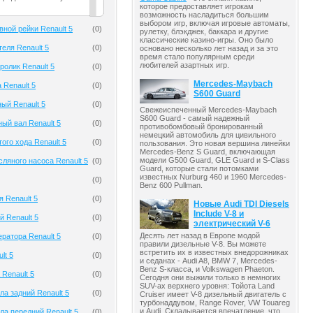
которое предоставляет игрокам
возможность насладиться большим
выбором игр, включая игровые автоматы,
вной рейки Renault 5
(
0
)
рулетку, блэкджек, баккара и другие
классические казино-игры. Оно было
еля Renault 5
(
0
)
основано несколько лет назад и за это
время стало популярным среди
любителей азартных игр.
олик Renault 5
(
0
)
Mercedes-Maybach
 Renault 5
(
0
)
S600 Guard
ый Renault 5
(
0
)
Свежеиспеченный Mercedes-Maybach
S600 Guard - самый надежный
ый вал Renault 5
(
0
)
противобомбовый бронированный
немецкий автомобиль для цивильного
ого хода Renault 5
(
0
)
пользования. Это новая вершина линейки
Mercedes-Benz S Guard, включающая
модели G500 Guard, GLE Guard и S-Class
ляного насоса Renault 5
(
0
)
Guard, которые стали потомками
известных Nurburg 460 и 1960 Mercedes-
(
0
)
Benz 600 Pullman.
 Renault 5
(
0
)
Новые Audi TDI Diesels
Include V-8 и
й Renault 5
(
0
)
электрический V-6
Десять лет назад в Европе модой
ратора Renault 5
(
0
)
правили дизельные V-8. Вы можете
встретить их в известных внедорожниках
lt 5
(
0
)
и седанах - Audi A8, BMW 7, Mercedes-
Benz S-класса, и Volkswagen Phaeton.
 Renault 5
(
0
)
Сегодня они выжили только в немногих
SUV-ах верхнего уровня: Тойота Land
ла задний Renault 5
(
0
)
Cruiser имеет V-8 дизельный двигатель с
турбонаддувом, Range Rover, VW Touareg
и Audi. Складывается впечатление, что
ла передний Renault 5
(
0
)