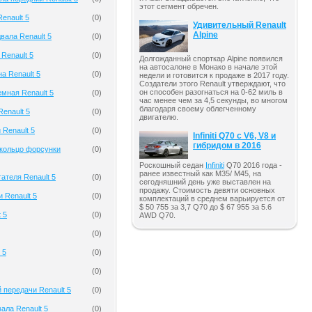
этот сегмент обречен.
enault 5
(
0
)
Удивительный Renault
Alpine
вала Renault 5
(
0
)
Renault 5
(
0
)
Долгожданный спорткар Alpine появился
на автосалоне в Монако в начале этой
а Renault 5
(
0
)
недели и готовится к продаже в 2017 году.
Создатели этого Renault утверждают, что
он способен разогнаться на 0-62 миль в
мная Renault 5
(
0
)
час менее чем за 4,5 секунды, во многом
благодаря своему облегченному
enault 5
(
0
)
двигателю.
 Renault 5
(
0
)
Infiniti Q70 с V6, V8 и
гибридом в 2016
кольцо форсунки
(
0
)
Роскошный седан
Infiniti
Q70 2016 года -
ранее известный как M35/ M45, на
ателя Renault 5
(
0
)
сегодняшний день уже выставлен на
продажу. Стоимость девяти основных
 Renault 5
(
0
)
комплектаций в среднем варьируется от
$ 50 755 за 3,7 Q70 до $ 67 955 за 5.6
 5
(
0
)
AWD Q70.
(
0
)
 5
(
0
)
(
0
)
 передачи Renault 5
(
0
)
ала Renault 5
(
0
)