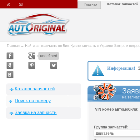
Каталог запчастей
Главная
Главная
→
Найти автозапчасть по Вин. Куплю запчасть в Украине быстро и недорого
undefined
З
Информация!
Каталог запчастей
Заяв
на запчас
Поиск по номеру
VIN номер автомобиля:
Заявка на запчасть
Группа запчастей: