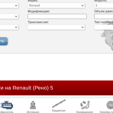
Марка:
Модель:
Модификация:
Объём двиг
Трансмиссия:
Тип топлива
и на Renault (Рено) 5
Карданная
Двигатель
Интерьер
Кондиционер
Коробка п