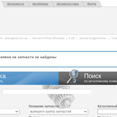
Автоновости
Автофирмы
Автоаксессуары
Форум
. autoriginal.com.ua
→
Запчасти Рено (Renault)
→
5 (5)
→
Запчасти Двигатель.
→
Тол
аявки на запчасти не найдены
ка
Поиск
ть
по каталожному номе
Название запчасти:
Каталожный