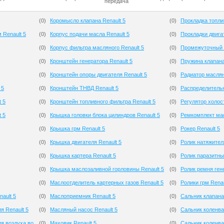
передача
(
0
)
Коромысло клапана Renault 5
(
0
)
Прокладка топли
 Renault 5
(
0
)
Корпус подачи масла Renault 5
(
0
)
Прокладки двигат
(
0
)
Корпус фильтра масляного Renault 5
(
0
)
Промежуточный р
(
0
)
Кронштейн генератора Renault 5
(
0
)
Пружина клапана
(
0
)
Кронштейн опоры двигателя Renault 5
(
0
)
Радиатор маслян
 5
(
0
)
Кронштейн ТНВД Renault 5
(
0
)
Распределительн
 5
(
0
)
Кронштейн топливного фильтра Renault 5
(
0
)
Регулятор холост
 5
(
0
)
Крышка головки блока цилиндров Renault 5
(
0
)
Ремкомплект мас
(
0
)
Крышка грм Renault 5
(
0
)
Рокер Renault 5
(
0
)
Крышка двигателя Renault 5
(
0
)
Ролик натяжителя
(
0
)
Крышка картера Renault 5
(
0
)
Ролик паразитны
(
0
)
Крышка маслозаливной горловины Renault 5
(
0
)
Ролик ремня гене
(
0
)
Маслоотделитель картерных газов Renault 5
(
0
)
Ролики грм Renau
ault 5
(
0
)
Маслоприемник Renault 5
(
0
)
Сальник клапана
я Renault 5
(
0
)
Масляный насос Renault 5
(
0
)
Сальник коленва
я воздуха во
(
0
)
Маховик Renault 5
(
0
)
Сальник коленва