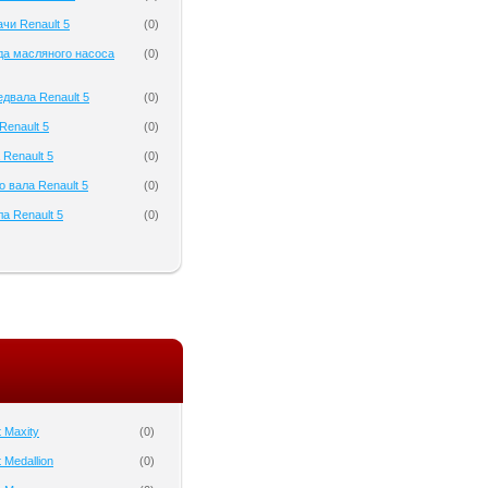
чи Renault 5
(
0
)
да масляного насоса
(
0
)
двала Renault 5
(
0
)
enault 5
(
0
)
 Renault 5
(
0
)
 вала Renault 5
(
0
)
а Renault 5
(
0
)
 Maxity
(
0
)
 Medallion
(
0
)