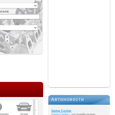
ателя:
:
Автоновости
Gama Casino
ередач
Кузов
Масла
Мост
Подвеска
Gama Casino
- это онлайн-казино,