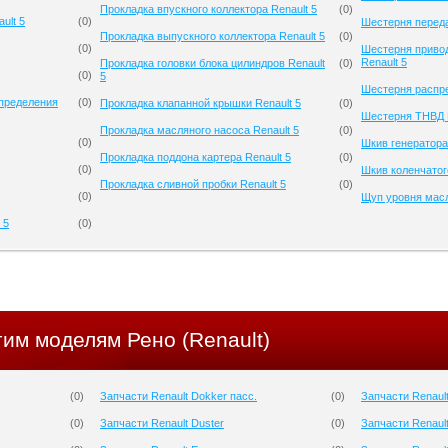
Прокладка впускного коллектора Renault 5
(
0
)
ult 5
(
0
)
Шестерня переда
Прокладка выпускного коллектора Renault 5
(
0
)
(
0
)
Шестерня приво
Renault 5
Прокладка головки блока цилиндров Renault
(
0
)
(
0
)
5
Шестерня распре
спределения
(
0
)
Прокладка клапанной крышки Renault 5
(
0
)
Шестерня ТНВД R
Прокладка масляного насоса Renault 5
(
0
)
(
0
)
Шкив генератора
Прокладка поддона картера Renault 5
(
0
)
(
0
)
Шкив коленчатого
Прокладка сливной пробки Renault 5
(
0
)
(
0
)
Щуп уровня масл
 5
(
0
)
гим моделям Рено (Renault)
(
0
)
Запчасти Renault Dokker пасс.
(
0
)
Запчасти Renault
(
0
)
Запчасти Renault Duster
(
0
)
Запчасти Renault