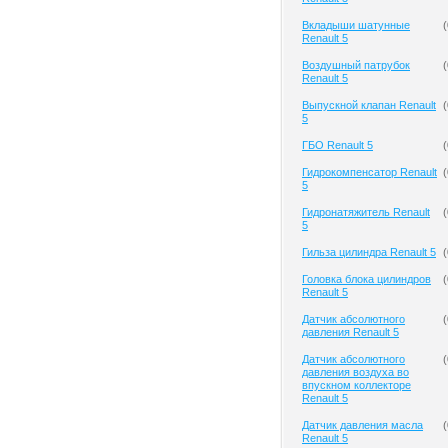
Вкладыши шатунные
(
Renault 5
Воздушный патрубок
(
Renault 5
Выпускной клапан Renault
(
5
ГБО Renault 5
(
Гидрокомпенсатор Renault
(
5
Гидронатяжитель Renault
(
5
Гильза цилиндра Renault 5
(
Головка блока цилиндров
(
Renault 5
Датчик абсолютного
(
давления Renault 5
Датчик абсолютного
(
давления воздуха во
впускном коллекторе
Renault 5
Датчик давления масла
(
Renault 5