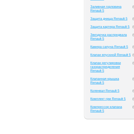
Заливная горловина
(
Renault 5
Защита днища Renault 5
(
Защита картера Renault 5
(
Звездочка распредвала
(
Renault 5
Камера сапуна Renault 5
(
Клапан впускной Renault 5
(
Клапан регулировки
(
газораспределения
Renault 5
Клапанная крышка
(
Renault 5
Коленвал Renault 5
(
Комплект грм Renault 5
(
Компрессор клапана
(
Renault 5