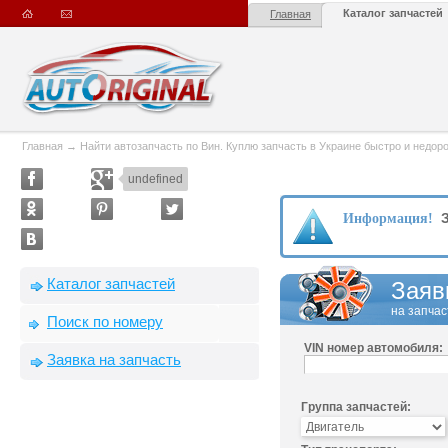
Каталог запчастей
Главная
Главная
→
Найти автозапчасть по Вин. Куплю запчасть в Украине быстро и недорого
undefined
З
Информация!
Каталог запчастей
Заяв
на запчас
Поиск по номеру
VIN номер автомобиля:
Заявка на запчасть
Группа запчастей: