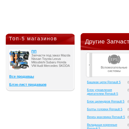
Топ-5 магазинов
Другие Запчаст
ПП
Запчасти под заказ Mazda
Nissan Toyota Lexus
Mitsubishi Subaru Honda
VW Audi Mercedes SKODA
Вспомогательные
системы
Все продавцы
Башмак цепи Renault 5
(
Блэк-лист продавцов
Блок управления
(
двигателем Renault 5
Блок цилиндров Renault 5
(
Болты головки Renault 5
(
Венец маховика Renault 5
(
Вкладыши коренные
(
Renault 5