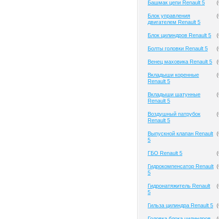
Башмак цепи Renault 5
(
Блок управления
(
двигателем Renault 5
Блок цилиндров Renault 5
(
Болты головки Renault 5
(
Венец маховика Renault 5
(
Вкладыши коренные
(
Renault 5
Вкладыши шатунные
(
Renault 5
Воздушный патрубок
(
Renault 5
Выпускной клапан Renault
(
5
ГБО Renault 5
(
Гидрокомпенсатор Renault
(
5
Гидронатяжитель Renault
(
5
Гильза цилиндра Renault 5
(
Головка блока цилиндров
(