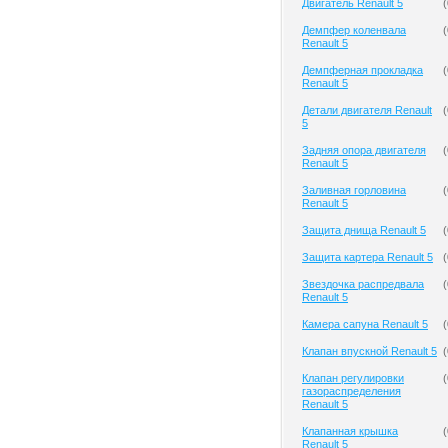
Двигатель Renault 5
(
Демпфер коленвала
(
Renault 5
Демпферная прокладка
(
Renault 5
Детали двигателя Renault
(
5
Задняя опора двигателя
(
Renault 5
Заливная горловина
(
Renault 5
Защита днища Renault 5
(
Защита картера Renault 5
(
Звездочка распредвала
(
Renault 5
Камера сапуна Renault 5
(
Клапан впускной Renault 5
(
Клапан регулировки
(
газораспределения
Renault 5
Клапанная крышка
(
Renault 5