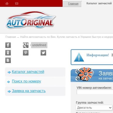
Каталог запчастей
Главная
Главная
→
Найти автозапчасть по Вин. Куплю запчасть в Украине быстро и недорого
undefined
З
Информация!
Каталог запчастей
Заяв
на запчас
Поиск по номеру
VIN номер автомобиля:
Заявка на запчасть
Группа запчастей: