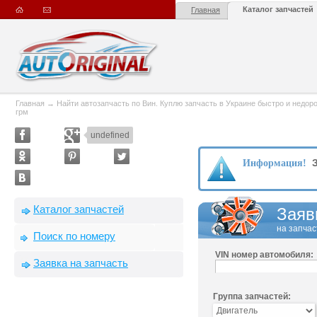
Каталог запчастей
Главная
Главная
→
Найти автозапчасть по Вин. Куплю запчасть в Украине быстро и недорого
грм
undefined
З
Информация!
Каталог запчастей
Заяв
на запчас
Поиск по номеру
VIN номер автомобиля:
Заявка на запчасть
Группа запчастей: