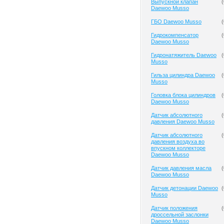
Выпускной клапан
(
Daewoo Musso
ГБО Daewoo Musso
(
Гидрокомпенсатор
(
Daewoo Musso
Гидронатяжитель Daewoo
(
Musso
Гильза цилиндра Daewoo
(
Musso
Головка блока цилиндров
(
Daewoo Musso
Датчик абсолютного
(
давления Daewoo Musso
Датчик абсолютного
(
давления воздуха во
впускном коллекторе
Daewoo Musso
Датчик давления масла
(
Daewoo Musso
Датчик детонации Daewoo
(
Musso
Датчик положения
(
дроссельной заслонки
Daewoo Musso