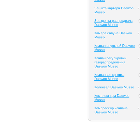
Защита картера Daewoo
(
Musso
Звездочка распредвала
(
Daewoo Musso
Камера сапуна Daewoo
(
Musso
Клапан впускной Daewoo
(
Musso
Клапан регулировки
(
газораспределения
Daewoo Musso
Клапанная крышка
(
Daewoo Musso
Коленвал Daewoo Musso
(
Комплект грм Daewoo
(
Musso
Компрессор клапана
(
Daewoo Musso