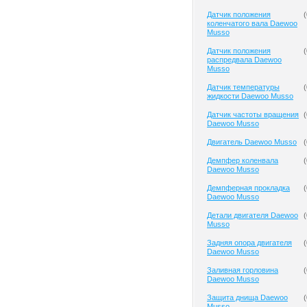
Датчик положения
(
коленчатого вала Daewoo
Musso
Датчик положения
(
распредвала Daewoo
Musso
Датчик температуры
(
жидкости Daewoo Musso
Датчик частоты вращения
(
Daewoo Musso
Двигатель Daewoo Musso
(
Демпфер коленвала
(
Daewoo Musso
Демпферная прокладка
(
Daewoo Musso
Детали двигателя Daewoo
(
Musso
Задняя опора двигателя
(
Daewoo Musso
Заливная горловина
(
Daewoo Musso
Защита днища Daewoo
(
Musso