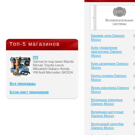
Вспомогательные
системы
Башмак цепи Daewoo
(
Musso
Топ-5 магазинов
Блок управления
(
двигателем Daewoo
Musso
ПП
Запчасти под заказ Mazda
Блок цилиндров Daewoo
(
Nissan Toyota Lexus
Musso
Mitsubishi Subaru Honda
VW Audi Mercedes SKODA
Болты головки Daewoo
(
Musso
Все продавцы
Венец маховика Daewoo
(
Musso
Блэк-лист продавцов
Вкладыши коренные
(
Daewoo Musso
Вкладыши шатунные
(
Daewoo Musso
Воздушный патрубок
(
Daewoo Musso