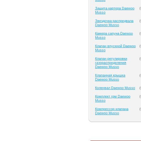
Защита картера Daewoo
(
Musso
Звездочка распредвала
(
Daewoo Musso
Камера сапуна Daewoo
(
Musso
Клапан впускной Daewoo
(
Musso
Клапан регулировки
(
газораспределения
Daewoo Musso
Клапанная крышка
(
Daewoo Musso
Коленвал Daewoo Musso
(
Комплект грм Daewoo
(
Musso
Компрессор клапана
(
Daewoo Musso