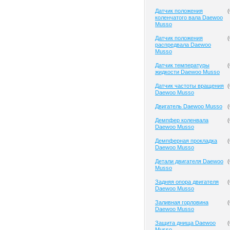
Датчик положения
(
коленчатого вала Daewoo
Musso
Датчик положения
(
распредвала Daewoo
Musso
Датчик температуры
(
жидкости Daewoo Musso
Датчик частоты вращения
(
Daewoo Musso
Двигатель Daewoo Musso
(
Демпфер коленвала
(
Daewoo Musso
Демпферная прокладка
(
Daewoo Musso
Детали двигателя Daewoo
(
Musso
Задняя опора двигателя
(
Daewoo Musso
Заливная горловина
(
Daewoo Musso
Защита днища Daewoo
(
Musso