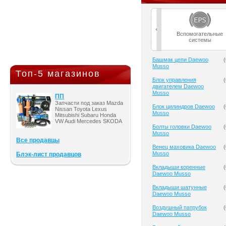
Вспомогательные
системы
Башмак цепи Daewoo
(
Musso
Топ-5 магазинов
Блок управления
(
двигателем Daewoo
Musso
ПП
Запчасти под заказ Mazda
Блок цилиндров Daewoo
(
Nissan Toyota Lexus
Musso
Mitsubishi Subaru Honda
VW Audi Mercedes SKODA
Болты головки Daewoo
(
Musso
Все продавцы
Венец маховика Daewoo
(
Musso
Блэк-лист продавцов
Вкладыши коренные
(
Daewoo Musso
Вкладыши шатунные
(
Daewoo Musso
Воздушный патрубок
(
Daewoo Musso