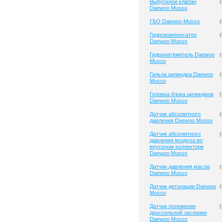
Выпускной клапан
(
Daewoo Musso
ГБО Daewoo Musso
(
Гидрокомпенсатор
(
Daewoo Musso
Гидронатяжитель Daewoo
(
Musso
Гильза цилиндра Daewoo
(
Musso
Головка блока цилиндров
(
Daewoo Musso
Датчик абсолютного
(
давления Daewoo Musso
Датчик абсолютного
(
давления воздуха во
впускном коллекторе
Daewoo Musso
Датчик давления масла
(
Daewoo Musso
Датчик детонации Daewoo
(
Musso
Датчик положения
(
дроссельной заслонки
Daewoo Musso