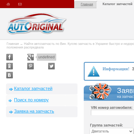
Каталог запчастей
Главная
Главная
→
Найти автозапчасть по Вин. Куплю запчасть в Украине быстро и недорого
положения распредвала
undefined
З
Информация!
Каталог запчастей
Заяв
на запчас
Поиск по номеру
VIN номер автомобиля:
Заявка на запчасть
Группа запчастей: