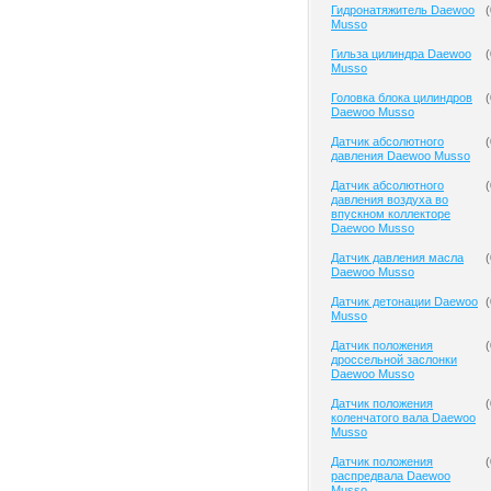
Гидронатяжитель Daewoo
(
Musso
Гильза цилиндра Daewoo
(
Musso
Головка блока цилиндров
(
Daewoo Musso
Датчик абсолютного
(
давления Daewoo Musso
Датчик абсолютного
(
давления воздуха во
впускном коллекторе
Daewoo Musso
Датчик давления масла
(
Daewoo Musso
Датчик детонации Daewoo
(
Musso
Датчик положения
(
дроссельной заслонки
Daewoo Musso
Датчик положения
(
коленчатого вала Daewoo
Musso
Датчик положения
(
распредвала Daewoo
Musso