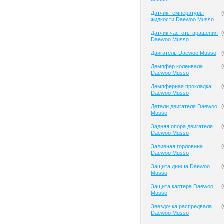
Датчик температуры
(
жидкости Daewoo Musso
Датчик частоты вращения
(
Daewoo Musso
Двигатель Daewoo Musso
(
Демпфер коленвала
(
Daewoo Musso
Демпферная прокладка
(
Daewoo Musso
Детали двигателя Daewoo
(
Musso
Задняя опора двигателя
(
Daewoo Musso
Заливная горловина
(
Daewoo Musso
Защита днища Daewoo
(
Musso
Защита картера Daewoo
(
Musso
Звездочка распредвала
(
Daewoo Musso