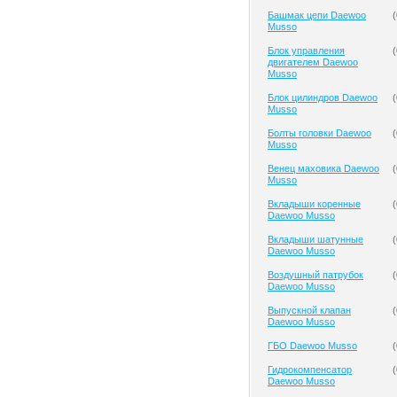
Башмак цепи Daewoo
(
Musso
Блок управления
(
двигателем Daewoo
Musso
Блок цилиндров Daewoo
(
Musso
Болты головки Daewoo
(
Musso
Венец маховика Daewoo
(
Musso
Вкладыши коренные
(
Daewoo Musso
Вкладыши шатунные
(
Daewoo Musso
Воздушный патрубок
(
Daewoo Musso
Выпускной клапан
(
Daewoo Musso
ГБО Daewoo Musso
(
Гидрокомпенсатор
(
Daewoo Musso