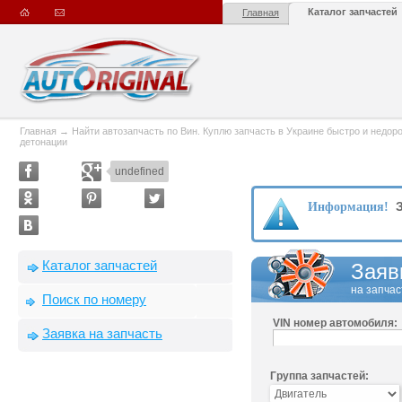
Каталог запчастей
Главная
Главная
→
Найти автозапчасть по Вин. Куплю запчасть в Украине быстро и недорого
детонации
undefined
З
Информация!
Каталог запчастей
Заяв
на запчас
Поиск по номеру
VIN номер автомобиля:
Заявка на запчасть
Группа запчастей: