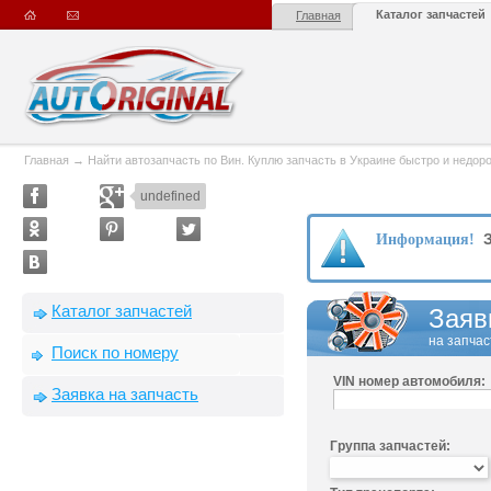
Каталог запчастей
Главная
Главная
→
Найти автозапчасть по Вин. Куплю запчасть в Украине быстро и недорого
undefined
З
Информация!
Каталог запчастей
Заяв
на запчас
Поиск по номеру
VIN номер автомобиля:
Заявка на запчасть
Группа запчастей: