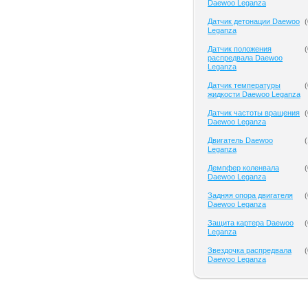
Daewoo Leganza
Датчик детонации Daewoo
(
Leganza
Датчик положения
(
распредвала Daewoo
Leganza
Датчик температуры
(
жидкости Daewoo Leganza
Датчик частоты вращения
(
Daewoo Leganza
Двигатель Daewoo
(
Leganza
Демпфер коленвала
(
Daewoo Leganza
Задняя опора двигателя
(
Daewoo Leganza
Защита картера Daewoo
(
Leganza
Звездочка распредвала
(
Daewoo Leganza