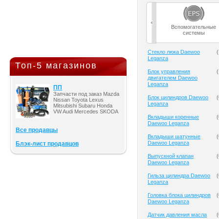
Вспомогательные
системы
Cтекло люка Daewoo
(
Leganza
Топ-5 магазинов
Блок управления
(
двигателем Daewoo
Leganza
ПП
Запчасти под заказ Mazda
Блок цилиндров Daewoo
(
Nissan Toyota Lexus
Leganza
Mitsubishi Subaru Honda
VW Audi Mercedes SKODA
Вкладыши коренные
(
Daewoo Leganza
Все продавцы
Вкладыши шатунные
(
Daewoo Leganza
Блэк-лист продавцов
Выпускной клапан
(
Daewoo Leganza
Гильза цилиндра Daewoo
(
Leganza
Головка блока цилиндров
(
Daewoo Leganza
Датчик давления масла
(