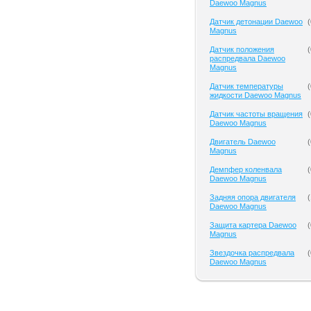
Daewoo Magnus
Датчик детонации Daewoo
(
Magnus
Датчик положения
(
распредвала Daewoo
Magnus
Датчик температуры
(
жидкости Daewoo Magnus
Датчик частоты вращения
(
Daewoo Magnus
Двигатель Daewoo
(
Magnus
Демпфер коленвала
(
Daewoo Magnus
Задняя опора двигателя
(
Daewoo Magnus
Защита картера Daewoo
(
Magnus
Звездочка распредвала
(
Daewoo Magnus