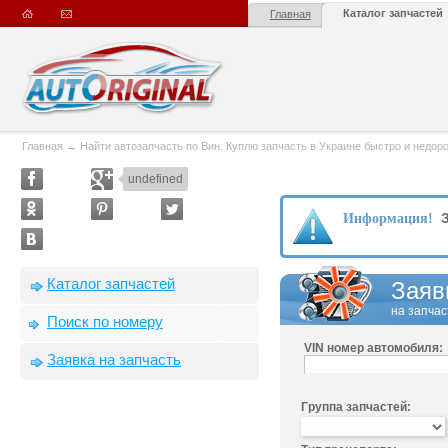
Каталог запчастей
Главная
Главная
→
Найти автозапчасть по Вин. Куплю запчасть в Украине быстро и недорого
undefined
З
Информация!
Каталог запчастей
Заяв
на запчас
Поиск по номеру
VIN номер автомобиля:
Заявка на запчасть
Группа запчастей: