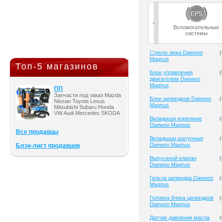
Вспомогательные
системы
Cтекло люка Daewoo
(
Magnus
Топ-5 магазинов
Блок управления
(
двигателем Daewoo
Magnus
ПП
Запчасти под заказ Mazda
Блок цилиндров Daewoo
(
Nissan Toyota Lexus
Magnus
Mitsubishi Subaru Honda
VW Audi Mercedes SKODA
Вкладыши коренные
(
Daewoo Magnus
Все продавцы
Вкладыши шатунные
(
Daewoo Magnus
Блэк-лист продавцов
Выпускной клапан
(
Daewoo Magnus
Гильза цилиндра Daewoo
(
Magnus
Головка блока цилиндров
(
Daewoo Magnus
Датчик давления масла
(