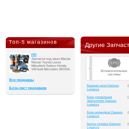
Топ-5 магазинов
Другие Запчаст
ПП
Запчасти под заказ Mazda
Nissan Toyota Lexus
Mitsubishi Subaru Honda
VW Audi Mercedes SKODA
Вспомогательные
системы
Все продавцы
Башмак цепи Daewoo
(
Блэк-лист продавцов
Leganza
Блок управления
(
двигателем Daewoo
Leganza
Блок цилиндров Daewoo
(
Leganza
Болты головки Daewoo
(
Leganza