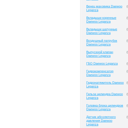
Венец маховика Daewoo
(
Leganza
Вкладыши коренные
(
Daewoo Leganza
Вкладыши шатунные
(
Daewoo Leganza
Воздушный патрубок
(
Daewoo Leganza
Выпускной клапан
(
Daewoo Leganza
ГБО Daewoo Leganza
(
Гидрокомпенсатор
(
Daewoo Leganza
Гидронатяжитель Daewoo
(
Leganza
Гильза цилиндра Daewoo
(
Leganza
Головка блока цилиндров
(
Daewoo Leganza
Датчик абсолютного
(
давления Daewoo
Leganza