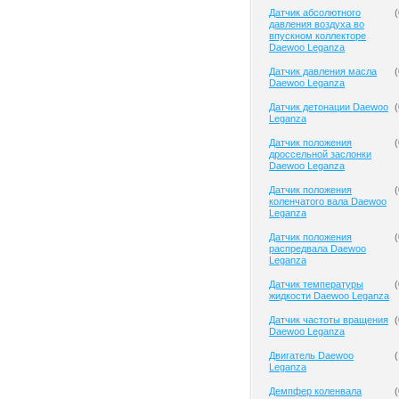
Датчик абсолютного
(
давления воздуха во
впускном коллекторе
Daewoo Leganza
Датчик давления масла
(
Daewoo Leganza
Датчик детонации Daewoo
(
Leganza
Датчик положения
(
дроссельной заслонки
Daewoo Leganza
Датчик положения
(
коленчатого вала Daewoo
Leganza
Датчик положения
(
распредвала Daewoo
Leganza
Датчик температуры
(
жидкости Daewoo Leganza
Датчик частоты вращения
(
Daewoo Leganza
Двигатель Daewoo
(
Leganza
Демпфер коленвала
(