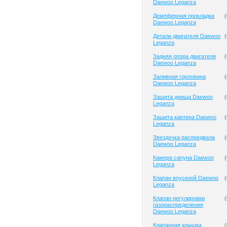
Daewoo Leganza
Демпферная прокладка
(
Daewoo Leganza
Детали двигателя Daewoo
(
Leganza
Задняя опора двигателя
(
Daewoo Leganza
Заливная горловина
(
Daewoo Leganza
Защита днища Daewoo
(
Leganza
Защита картера Daewoo
(
Leganza
Звездочка распредвала
(
Daewoo Leganza
Камера сапуна Daewoo
(
Leganza
Клапан впускной Daewoo
(
Leganza
Клапан регулировки
(
газораспределения
Daewoo Leganza
Клапанная крышка
(