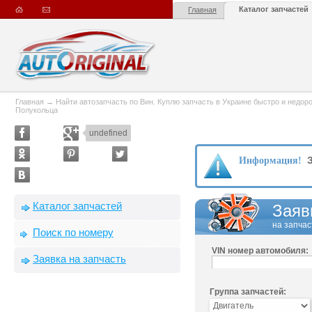
Каталог запчастей
Главная
Главная
→
Найти автозапчасть по Вин. Куплю запчасть в Украине быстро и недорого
Полукольца
undefined
З
Информация!
Каталог запчастей
Заяв
на запчас
Поиск по номеру
VIN номер автомобиля:
Заявка на запчасть
Группа запчастей: