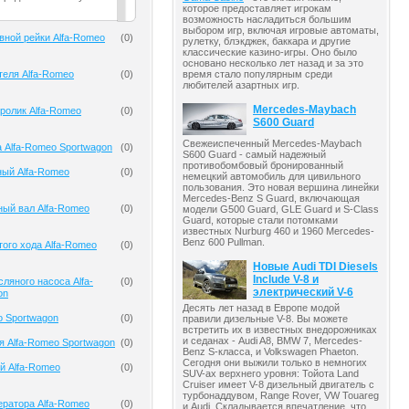
которое предоставляет игрокам
возможность насладиться большим
выбором игр, включая игровые автоматы,
вной рейки Alfa-Romeo
(
0
)
рулетку, блэкджек, баккара и другие
классические казино-игры. Оно было
основано несколько лет назад и за это
теля Alfa-Romeo
(
0
)
время стало популярным среди
любителей азартных игр.
Mercedes-Maybach
ролик Alfa-Romeo
(
0
)
S600 Guard
Свежеиспеченный Mercedes-Maybach
 Alfa-Romeo Sportwagon
(
0
)
S600 Guard - самый надежный
противобомбовый бронированный
ный Alfa-Romeo
(
0
)
немецкий автомобиль для цивильного
пользования. Это новая вершина линейки
Mercedes-Benz S Guard, включающая
ый вал Alfa-Romeo
(
0
)
модели G500 Guard, GLE Guard и S-Class
Guard, которые стали потомками
известных Nurburg 460 и 1960 Mercedes-
Benz 600 Pullman.
того хода Alfa-Romeo
(
0
)
Новые Audi TDI Diesels
Include V-8 и
ляного насоса Alfa-
(
0
)
электрический V-6
on
Десять лет назад в Европе модой
o Sportwagon
(
0
)
правили дизельные V-8. Вы можете
встретить их в известных внедорожниках
и седанах - Audi A8, BMW 7, Mercedes-
я Alfa-Romeo Sportwagon
(
0
)
Benz S-класса, и Volkswagen Phaeton.
Сегодня они выжили только в немногих
й Alfa-Romeo
(
0
)
SUV-ах верхнего уровня: Тойота Land
Cruiser имеет V-8 дизельный двигатель с
турбонаддувом, Range Rover, VW Touareg
ератора Alfa-Romeo
(
0
)
и Audi. Складывается впечатление, что