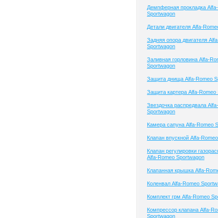
Демпферная прокладка Alfa
Sportwagon
Детали двигателя Alfa-Rome
Задняя опора двигателя Alf
Sportwagon
Заливная горловина Alfa-R
Sportwagon
Защита днища Alfa-Romeo S
Защита картера Alfa-Romeo
Звездочка распредвала Alf
Sportwagon
Камера сапуна Alfa-Romeo 
Клапан впускной Alfa-Romeo
Клапан регулировки газора
Alfa-Romeo Sportwagon
Клапанная крышка Alfa-Rom
Коленвал Alfa-Romeo Sport
Комплект грм Alfa-Romeo Sp
Компрессор клапана Alfa-R
Sportwagon