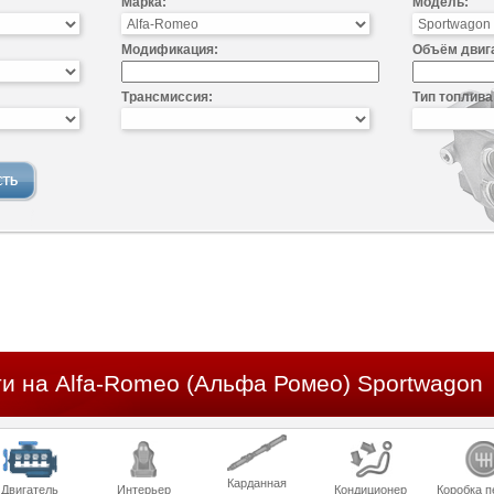
Марка:
Модель:
Модификация:
Объём двиг
Трансмиссия:
Тип топлива
ти на Alfa-Romeo (Альфа Ромео) Sportwagon
Карданная
Двигатель
Интерьер
Кондиционер
Коробка п