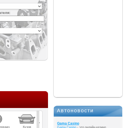
ателя:
:
Автоновости
Gama Casino
ередач
Кузов
Масла
Мост
Подвеска
Gama Casino
- это онлайн-казино,