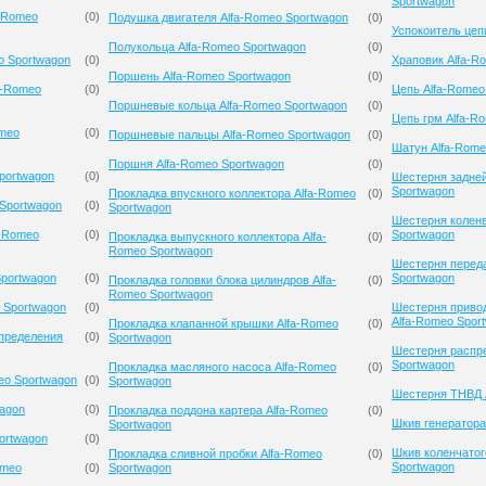
Sportwagon
-Romeo
(
0
)
Подушка двигателя Alfa-Romeo Sportwagon
(
0
)
Успокоитель цеп
Полукольца Alfa-Romeo Sportwagon
(
0
)
o Sportwagon
(
0
)
Храповик Alfa-R
Поршень Alfa-Romeo Sportwagon
(
0
)
a-Romeo
(
0
)
Цепь Alfa-Romeo
Поршневые кольца Alfa-Romeo Sportwagon
(
0
)
Цепь грм Alfa-R
omeo
(
0
)
Поршневые пальцы Alfa-Romeo Sportwagon
(
0
)
Шатун Alfa-Rome
Поршня Alfa-Romeo Sportwagon
(
0
)
portwagon
(
0
)
Шестерня задней
Sportwagon
Прокладка впускного коллектора Alfa-Romeo
(
0
)
 Sportwagon
(
0
)
Sportwagon
Шестерня коленв
a-Romeo
(
0
)
Sportwagon
Прокладка выпускного коллектора Alfa-
(
0
)
Romeo Sportwagon
Шестерня переда
Sportwagon
(
0
)
Sportwagon
Прокладка головки блока цилиндров Alfa-
(
0
)
Romeo Sportwagon
 Sportwagon
(
0
)
Шестерня приво
Alfa-Romeo Spor
Прокладка клапанной крышки Alfa-Romeo
(
0
)
спределения
(
0
)
Sportwagon
Шестерня распр
Sportwagon
Прокладка масляного насоса Alfa-Romeo
(
0
)
eo Sportwagon
(
0
)
Sportwagon
Шестерня ТНВД 
wagon
(
0
)
Прокладка поддона картера Alfa-Romeo
(
0
)
Шкив генератора
Sportwagon
ortwagon
(
0
)
Шкив коленчатог
Прокладка сливной пробки Alfa-Romeo
(
0
)
Sportwagon
omeo
(
0
)
Sportwagon