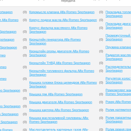
передача
ortwagon
(
0
)
Коромысло клапана Alfa-Romeo Sportwagon
(
0
)
Прокладка топли
Sportwagon
м Alfa-Romeo
(
0
)
Корпус подачи масла Alfa-Romeo Sportwagon
(
0
)
Прокладки двига
Sportwagon
Корпус фильтра масляного Alfa-Romeo
(
0
)
Sportwagon
(
0
)
Sportwagon
Промежуточный 
Sportwagon
portwagon
(
0
)
Кронштейн генератора Alfa-Romeo
(
0
)
Sportwagon
Пружина клапана
 Sportwagon
(
0
)
Кронштейн опоры двигателя Alfa-Romeo
(
0
)
Sportwagon
Радиатор масля
omeo
(
0
)
Sportwagon
Кронштейн ТНВД Alfa-Romeo Sportwagon
(
0
)
Распределительн
omeo
(
0
)
Sportwagon
Кронштейн топливного фильтра Alfa-Romeo
(
0
)
Sportwagon
Регулятор холос
omeo
(
0
)
Sportwagon
Крышка головки блока цилиндров Alfa-Romeo
(
0
)
Sportwagon
Ремкомплект мас
eo Sportwagon
(
0
)
Romeo Sportwag
Крышка грм Alfa-Romeo Sportwagon
(
0
)
(
0
)
Рокер Alfa-Rome
Крышка двигателя Alfa-Romeo Sportwagon
(
0
)
eo Sportwagon
(
0
)
Ролик натяжител
Крышка картера Alfa-Romeo Sportwagon
(
0
)
o Sportwagon
(
0
)
Ролик паразитны
Крышка маслозаливной горловины Alfa-
(
0
)
Sportwagon
Romeo Sportwagon
 Sportwagon
(
0
)
Ролик ремня ген
Маслоотделитель картерных газов Alfa-
(
0
)
fa-Romeo
(
0
)