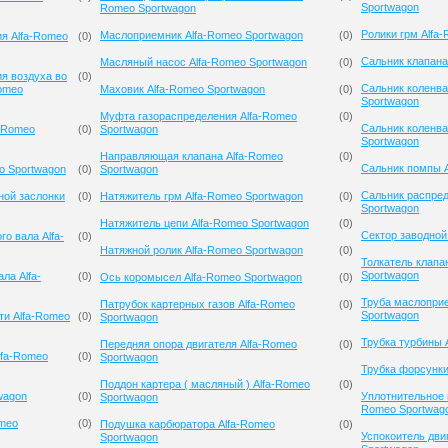
Sportwagon
Romeo Sportwagon
Ролики грм Alfa
Маслоприемник Alfa-Romeo Sportwagon
(
0
)
ия Alfa-Romeo
(
0
)
Сальник клапана
Масляный насос Alfa-Romeo Sportwagon
(
0
)
я воздуха во
(
0
)
Сальник коленва
Romeo
Маховик Alfa-Romeo Sportwagon
(
0
)
Sportwagon
Муфта газораспределения Alfa-Romeo
(
0
)
Сальник коленва
a-Romeo
(
0
)
Sportwagon
Sportwagon
Направляющая клапана Alfa-Romeo
(
0
)
Сальник помпы A
o Sportwagon
(
0
)
Sportwagon
Сальник распред
ной заслонки
(
0
)
Натяжитель грм Alfa-Romeo Sportwagon
(
0
)
Sportwagon
Натяжитель цепи Alfa-Romeo Sportwagon
(
0
)
Сектор заводной
о вала Alfa-
(
0
)
Натяжной ролик Alfa-Romeo Sportwagon
(
0
)
Толкатель клапа
Sportwagon
ла Alfa-
(
0
)
Ось коромысел Alfa-Romeo Sportwagon
(
0
)
Труба маслопри
Патрубок картерных газов Alfa-Romeo
(
0
)
Sportwagon
ти Alfa-Romeo
(
0
)
Sportwagon
Трубка турбины 
Передняя опора двигателя Alfa-Romeo
(
0
)
lfa-Romeo
(
0
)
Sportwagon
Трубка форсунки
Поддон картера ( масляный ) Alfa-Romeo
(
0
)
wagon
(
0
)
Уплотнительное 
Sportwagon
Romeo Sportwag
omeo
(
0
)
Подушка карбюратора Alfa-Romeo
(
0
)
Успокоитель дви
Sportwagon