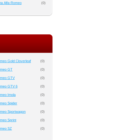
а Alfa-Romeo
(
0
)
meo Gold Cloverleaf
(
0
)
omeo GT
(
0
)
Romeo GTV
(
0
)
omeo GTV 6
(
0
)
omeo Imola
(
0
)
omeo Spider
(
0
)
omeo Sportwagon
(
0
)
meo Sprint
(
0
)
omeo SZ
(
0
)