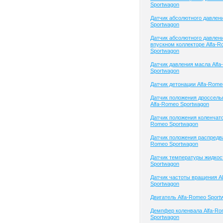
Sportwagon
Датчик абсолютного давлен
Sportwagon
Датчик абсолютного давлени
впускном коллекторе Alfa-
Sportwagon
Датчик давления масла Alf
Sportwagon
Датчик детонации Alfa-Rome
Датчик положения дроссель
Alfa-Romeo Sportwagon
Датчик положения коленчатог
Romeo Sportwagon
Датчик положения распредва
Romeo Sportwagon
Датчик температуры жидкос
Sportwagon
Датчик частоты вращения A
Sportwagon
Двигатель Alfa-Romeo Sport
Демпфер коленвала Alfa-R
Sportwagon