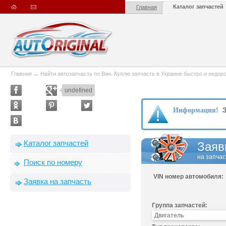
Каталог запчастей
Главная
Главная
→
Найти автозапчасть по Вин. Куплю запчасть в Украине быстро и недорого
undefined
З
Информация!
Каталог запчастей
Заяв
на запчас
Поиск по номеру
VIN номер автомобиля:
Заявка на запчасть
Группа запчастей: