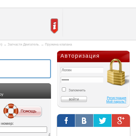
n)
→
Запчасти Двигатель.
→
Пружина клапана
Авторизация
Запомнить
ру
Регистрация
Мой пароль?
 номер:
Твиты от @AutOriginalShop