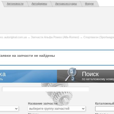
Автоновости
Автофирмы
Автоаксессуары
Форум
. autoriginal.com.ua
→
Запчасти Альфа Ромео (Alfa-Romeo)
→
Спортвагон (Sportwago
аявки на запчасти не найдены
ка
Поиск
ть
по каталожному номе
Название запчасти:
Каталожный