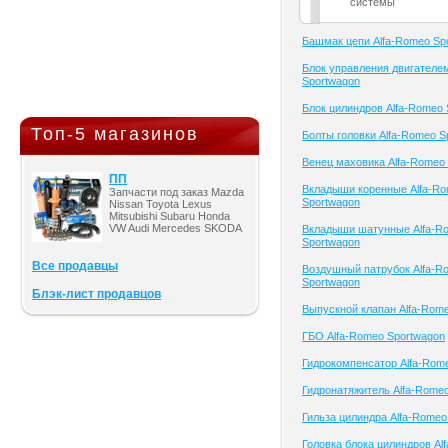
системы
Башмак цепи Alfa-Romeo Sp
Блок управления двигателе
Sportwagon
Блок цилиндров Alfa-Romeo 
Топ-5 магазинов
Болты головки Alfa-Romeo S
Венец маховика Alfa-Romeo
ПП
Вкладыши коренные Alfa-R
Запчасти под заказ Mazda
Sportwagon
Nissan Toyota Lexus
Mitsubishi Subaru Honda
VW Audi Mercedes SKODA
Вкладыши шатунные Alfa-R
Sportwagon
Все продавцы
Воздушный патрубок Alfa-R
Sportwagon
Блэк-лист продавцов
Выпускной клапан Alfa-Rom
ГБО Alfa-Romeo Sportwagon
Гидрокомпенсатор Alfa-Rom
Гидронатяжитель Alfa-Rome
Гильза цилиндра Alfa-Romeo
Головка блока цилиндров Al