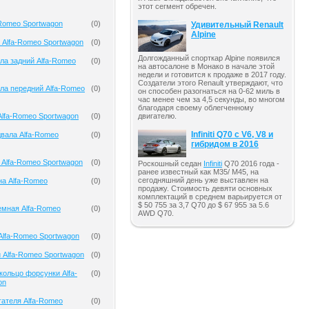
этот сегмент обречен.
-Romeo Sportwagon
(
0
)
Удивительный Renault
Alpine
 Alfa-Romeo Sportwagon
(
0
)
Долгожданный спорткар Alpine появился
ла задний Alfa-Romeo
(
0
)
на автосалоне в Монако в начале этой
недели и готовится к продаже в 2017 году.
Создатели этого Renault утверждают, что
ла передний Alfa-Romeo
(
0
)
он способен разогнаться на 0-62 миль в
час менее чем за 4,5 секунды, во многом
благодаря своему облегченному
lfa-Romeo Sportwagon
(
0
)
двигателю.
Infiniti Q70 с V6, V8 и
вала Alfa-Romeo
(
0
)
гибридом в 2016
 Alfa-Romeo Sportwagon
(
0
)
Роскошный седан
Infiniti
Q70 2016 года -
ранее известный как M35/ M45, на
сегодняшний день уже выставлен на
на Alfa-Romeo
(
0
)
продажу. Стоимость девяти основных
комплектаций в среднем варьируется от
$ 50 755 за 3,7 Q70 до $ 67 955 за 5.6
емная Alfa-Romeo
(
0
)
AWD Q70.
Alfa-Romeo Sportwagon
(
0
)
 Alfa-Romeo Sportwagon
(
0
)
кольцо форсунки Alfa-
(
0
)
on
гателя Alfa-Romeo
(
0
)