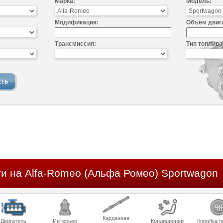
Марка:
Модель:
Модификация:
Объём двиг
Трансмиссия:
Тип топлива
ти на Alfa-Romeo (Альфа Ромео) Sportwagon
Карданная
Двигатель
Интерьер
Кондиционер
Коробка п