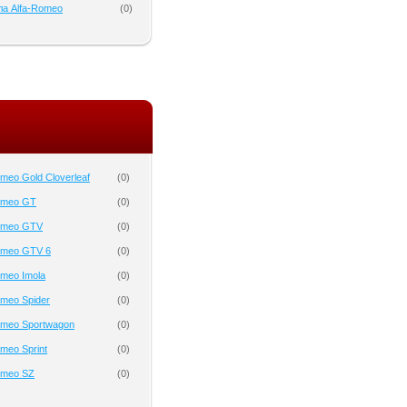
а Alfa-Romeo
(
0
)
meo Gold Cloverleaf
(
0
)
omeo GT
(
0
)
Romeo GTV
(
0
)
omeo GTV 6
(
0
)
omeo Imola
(
0
)
omeo Spider
(
0
)
omeo Sportwagon
(
0
)
meo Sprint
(
0
)
omeo SZ
(
0
)