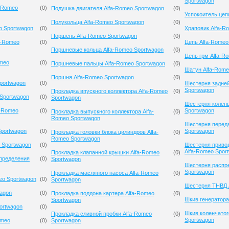
Sportwagon
-Romeo
(
0
)
Подушка двигателя Alfa-Romeo Sportwagon
(
0
)
Успокоитель цеп
Полукольца Alfa-Romeo Sportwagon
(
0
)
o Sportwagon
(
0
)
Храповик Alfa-R
Поршень Alfa-Romeo Sportwagon
(
0
)
a-Romeo
(
0
)
Цепь Alfa-Romeo
Поршневые кольца Alfa-Romeo Sportwagon
(
0
)
Цепь грм Alfa-R
omeo
(
0
)
Поршневые пальцы Alfa-Romeo Sportwagon
(
0
)
Шатун Alfa-Rome
Поршня Alfa-Romeo Sportwagon
(
0
)
portwagon
(
0
)
Шестерня задней
Sportwagon
Прокладка впускного коллектора Alfa-Romeo
(
0
)
 Sportwagon
(
0
)
Sportwagon
Шестерня коленв
a-Romeo
(
0
)
Sportwagon
Прокладка выпускного коллектора Alfa-
(
0
)
Romeo Sportwagon
Шестерня переда
Sportwagon
(
0
)
Sportwagon
Прокладка головки блока цилиндров Alfa-
(
0
)
Romeo Sportwagon
 Sportwagon
(
0
)
Шестерня приво
Alfa-Romeo Spor
Прокладка клапанной крышки Alfa-Romeo
(
0
)
спределения
(
0
)
Sportwagon
Шестерня распр
Sportwagon
Прокладка масляного насоса Alfa-Romeo
(
0
)
eo Sportwagon
(
0
)
Sportwagon
Шестерня ТНВД 
wagon
(
0
)
Прокладка поддона картера Alfa-Romeo
(
0
)
Шкив генератора
Sportwagon
ortwagon
(
0
)
Шкив коленчатог
Прокладка сливной пробки Alfa-Romeo
(
0
)
Sportwagon
omeo
(
0
)
Sportwagon