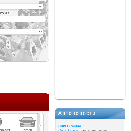
ателя:
:
Автоновости
Gama Casino
ередач
Кузов
Масла
Мост
Подвеска
Gama Casino
- это онлайн-казино,