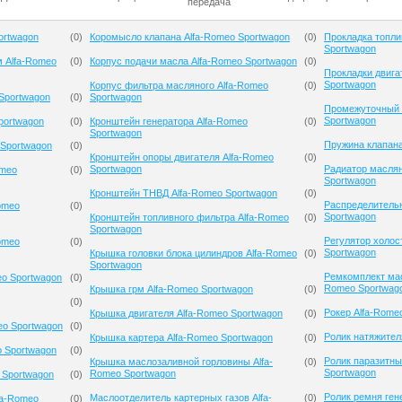
передача
ortwagon
(
0
)
Коромысло клапана Alfa-Romeo Sportwagon
(
0
)
Прокладка топли
Sportwagon
м Alfa-Romeo
(
0
)
Корпус подачи масла Alfa-Romeo Sportwagon
(
0
)
Прокладки двига
Sportwagon
Корпус фильтра масляного Alfa-Romeo
(
0
)
Sportwagon
(
0
)
Sportwagon
Промежуточный 
Sportwagon
portwagon
(
0
)
Кронштейн генератора Alfa-Romeo
(
0
)
Sportwagon
Пружина клапана
 Sportwagon
(
0
)
Кронштейн опоры двигателя Alfa-Romeo
(
0
)
Sportwagon
Радиатор масля
omeo
(
0
)
Sportwagon
Кронштейн ТНВД Alfa-Romeo Sportwagon
(
0
)
Распределительн
omeo
(
0
)
Sportwagon
Кронштейн топливного фильтра Alfa-Romeo
(
0
)
Sportwagon
Регулятор холос
omeo
(
0
)
Sportwagon
Крышка головки блока цилиндров Alfa-Romeo
(
0
)
Sportwagon
Ремкомплект мас
eo Sportwagon
(
0
)
Romeo Sportwag
Крышка грм Alfa-Romeo Sportwagon
(
0
)
(
0
)
Рокер Alfa-Rome
Крышка двигателя Alfa-Romeo Sportwagon
(
0
)
eo Sportwagon
(
0
)
Ролик натяжител
Крышка картера Alfa-Romeo Sportwagon
(
0
)
o Sportwagon
(
0
)
Ролик паразитны
Крышка маслозаливной горловины Alfa-
(
0
)
Sportwagon
Romeo Sportwagon
 Sportwagon
(
0
)
Ролик ремня ген
Маслоотделитель картерных газов Alfa-
(
0
)
fa-Romeo
(
0
)