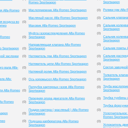
Sportwagon
Romeo Sportwagon
Ролики грм Alfa
Маслоприемник Alfa-Romeo Sportwagon
(
0
)
ия Alfa-Romeo
(
0
)
Сальник клапана
Масляный насос Alfa-Romeo Sportwagon
(
0
)
я воздуха во
(
0
)
Сальник коленва
Romeo
Маховик Alfa-Romeo Sportwagon
(
0
)
Sportwagon
Муфта газораспределения Alfa-Romeo
(
0
)
Сальник коленва
a-Romeo
(
0
)
Sportwagon
Sportwagon
Направляющая клапана Alfa-Romeo
(
0
)
Сальник помпы A
o Sportwagon
(
0
)
Sportwagon
Сальник распред
ной заслонки
(
0
)
Натяжитель грм Alfa-Romeo Sportwagon
(
0
)
Sportwagon
Натяжитель цепи Alfa-Romeo Sportwagon
(
0
)
Сектор заводной
о вала Alfa-
(
0
)
Натяжной ролик Alfa-Romeo Sportwagon
(
0
)
Толкатель клапа
Sportwagon
ла Alfa-
(
0
)
Ось коромысел Alfa-Romeo Sportwagon
(
0
)
Труба маслопри
Патрубок картерных газов Alfa-Romeo
(
0
)
Sportwagon
ти Alfa-Romeo
(
0
)
Sportwagon
Трубка турбины 
Передняя опора двигателя Alfa-Romeo
(
0
)
lfa-Romeo
(
0
)
Sportwagon
Трубка форсунки
Поддон картера ( масляный ) Alfa-Romeo
(
0
)
wagon
(
0
)
Уплотнительное 
Sportwagon
Romeo Sportwag
omeo
(
0
)
Подушка карбюратора Alfa-Romeo
(
0
)
Успокоитель дви
Sportwagon