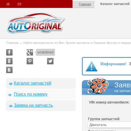
Каталог запчастей
Главная
Главная
→
Найти автозапчасть по Вин. Куплю запчасть в Украине быстро и недорого
undefined
З
Информация!
Каталог запчастей
Заяв
на запчас
Поиск по номеру
VIN номер автомобиля:
Заявка на запчасть
Группа запчастей: