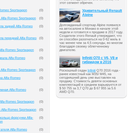
этот сегмент обречен.
-Romeo Sportwagon
(
0
)
Удивительный Renault
Alpine
 Alfa-Romeo Sportwagon
(
0
)
Долгожданный спорткар Alpine появился
ла задний Alfa-Romeo
(
0
)
на автосалоне в Монако в начале этой
недели и готовится к продаже в 2017 году.
Создатели этого Renault утверждают, что
ла передний Alfa-Romeo
(
0
)
он способен разогнаться на 0-62 миль в
час менее чем за 4,5 секунды, во многом
благодаря своему облегченному
lfa-Romeo Sportwagon
(
0
)
двигателю.
Infiniti Q70 с V6, V8 и
вала Alfa-Romeo
(
0
)
гибридом в 2016
 Alfa-Romeo Sportwagon
(
0
)
Роскошный седан
Infiniti
Q70 2016 года -
ранее известный как M35/ M45, на
сегодняшний день уже выставлен на
на Alfa-Romeo
(
0
)
продажу. Стоимость девяти основных
комплектаций в среднем варьируется от
$ 50 755 за 3,7 Q70 до $ 67 955 за 5.6
емная Alfa-Romeo
(
0
)
AWD Q70.
Alfa-Romeo Sportwagon
(
0
)
 Alfa-Romeo Sportwagon
(
0
)
кольцо форсунки Alfa-
(
0
)
on
гателя Alfa-Romeo
(
0
)