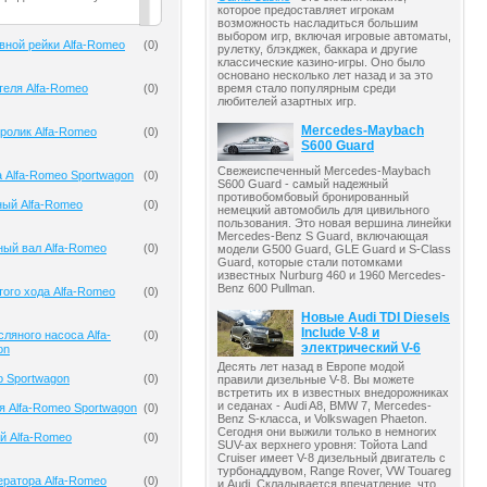
которое предоставляет игрокам
возможность насладиться большим
выбором игр, включая игровые автоматы,
вной рейки Alfa-Romeo
(
0
)
рулетку, блэкджек, баккара и другие
классические казино-игры. Оно было
основано несколько лет назад и за это
теля Alfa-Romeo
(
0
)
время стало популярным среди
любителей азартных игр.
Mercedes-Maybach
ролик Alfa-Romeo
(
0
)
S600 Guard
Свежеиспеченный Mercedes-Maybach
 Alfa-Romeo Sportwagon
(
0
)
S600 Guard - самый надежный
противобомбовый бронированный
ный Alfa-Romeo
(
0
)
немецкий автомобиль для цивильного
пользования. Это новая вершина линейки
Mercedes-Benz S Guard, включающая
ый вал Alfa-Romeo
(
0
)
модели G500 Guard, GLE Guard и S-Class
Guard, которые стали потомками
известных Nurburg 460 и 1960 Mercedes-
Benz 600 Pullman.
того хода Alfa-Romeo
(
0
)
Новые Audi TDI Diesels
Include V-8 и
ляного насоса Alfa-
(
0
)
электрический V-6
on
Десять лет назад в Европе модой
o Sportwagon
(
0
)
правили дизельные V-8. Вы можете
встретить их в известных внедорожниках
и седанах - Audi A8, BMW 7, Mercedes-
я Alfa-Romeo Sportwagon
(
0
)
Benz S-класса, и Volkswagen Phaeton.
Сегодня они выжили только в немногих
й Alfa-Romeo
(
0
)
SUV-ах верхнего уровня: Тойота Land
Cruiser имеет V-8 дизельный двигатель с
турбонаддувом, Range Rover, VW Touareg
ератора Alfa-Romeo
(
0
)
и Audi. Складывается впечатление, что