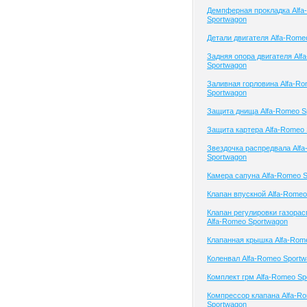
Демпферная прокладка Alfa
Sportwagon
Детали двигателя Alfa-Rome
Задняя опора двигателя Alf
Sportwagon
Заливная горловина Alfa-R
Sportwagon
Защита днища Alfa-Romeo S
Защита картера Alfa-Romeo
Звездочка распредвала Alf
Sportwagon
Камера сапуна Alfa-Romeo 
Клапан впускной Alfa-Romeo
Клапан регулировки газора
Alfa-Romeo Sportwagon
Клапанная крышка Alfa-Rom
Коленвал Alfa-Romeo Sport
Комплект грм Alfa-Romeo Sp
Компрессор клапана Alfa-R
Sportwagon