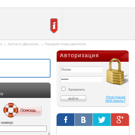
n)
→
Запчасти Двигатель.
→
Передняя опора двигателя
Авторизация
Запомнить
ру
Регистрация
Мой пароль?
 номер:
Твиты от @AutOriginalShop