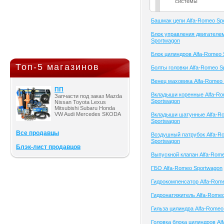
системы
Башмак цепи Alfa-Romeo Sp
Блок управления двигателе
Sportwagon
Блок цилиндров Alfa-Romeo 
Топ-5 магазинов
Болты головки Alfa-Romeo S
Венец маховика Alfa-Romeo
ПП
Вкладыши коренные Alfa-R
Запчасти под заказ Mazda
Sportwagon
Nissan Toyota Lexus
Mitsubishi Subaru Honda
VW Audi Mercedes SKODA
Вкладыши шатунные Alfa-R
Sportwagon
Все продавцы
Воздушный патрубок Alfa-R
Sportwagon
Блэк-лист продавцов
Выпускной клапан Alfa-Rom
ГБО Alfa-Romeo Sportwagon
Гидрокомпенсатор Alfa-Rom
Гидронатяжитель Alfa-Rome
Гильза цилиндра Alfa-Romeo
Головка блока цилиндров Al