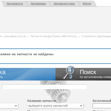
Автоновости
Автофирмы
Автоаксессуары
Форум
. autoriginal.com.ua
→
Запчасти Альфа Ромео (Alfa-Romeo)
→
Спортвагон (Sportwago
аявки на запчасти не найдены
ка
Поиск
ть
по каталожному номе
Название запчасти:
Каталожный