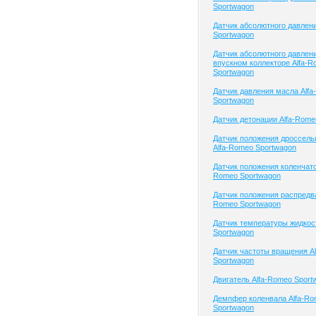
Sportwagon
Датчик абсолютного давлен
Sportwagon
Датчик абсолютного давлени
впускном коллекторе Alfa-
Sportwagon
Датчик давления масла Alf
Sportwagon
Датчик детонации Alfa-Rome
Датчик положения дроссель
Alfa-Romeo Sportwagon
Датчик положения коленчатог
Romeo Sportwagon
Датчик положения распредва
Romeo Sportwagon
Датчик температуры жидкос
Sportwagon
Датчик частоты вращения A
Sportwagon
Двигатель Alfa-Romeo Sport
Демпфер коленвала Alfa-R
Sportwagon