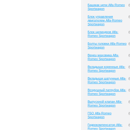
Башмак цепи Alfa-Romeo
(
Sportwagon
Блок управления
(
двигателем Alfa-Romeo
Sportwagon
Блок цилиндров Alfa-
(
Romeo Sportwagon
Болты головки Alfa-Romeo
(
Sportwagon
Венец маховика Alfa-
(
Romeo Sportwagon
Вкладыши коренные Alfa-
(
Romeo Sportwagon
Вкладыши шатунные Alfa-
(
Romeo Sportwagon
Воздушный патрубок Alfa-
(
Romeo Sportwagon
Выпускной клапан Alfa-
(
Romeo Sportwagon
ГБО Alfa-Romeo
(
Sportwagon
Гидрокомпенсатор Alfa-
(
Romeo Sportwagon