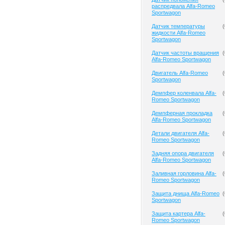
распредвала Alfa-Romeo
Sportwagon
Датчик температуры
(
жидкости Alfa-Romeo
Sportwagon
Датчик частоты вращения
(
Alfa-Romeo Sportwagon
Двигатель Alfa-Romeo
(
Sportwagon
Демпфер коленвала Alfa-
(
Romeo Sportwagon
Демпферная прокладка
(
Alfa-Romeo Sportwagon
Детали двигателя Alfa-
(
Romeo Sportwagon
Задняя опора двигателя
(
Alfa-Romeo Sportwagon
Заливная горловина Alfa-
(
Romeo Sportwagon
Защита днища Alfa-Romeo
(
Sportwagon
Защита картера Alfa-
(
Romeo Sportwagon