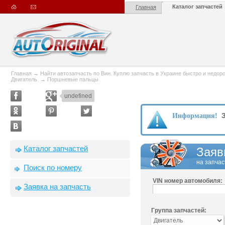
Каталог запчастей
Главная
Главная
→
Найти автозапчасть по Вин. Куплю запчасть в Украине быстро и недорого
Двигатель.
→
Поршневые пальцы
undefined
З
Информация!
Каталог запчастей
Заяв
на запчас
Поиск по номеру
VIN номер автомобиля:
Заявка на запчасть
Группа запчастей: