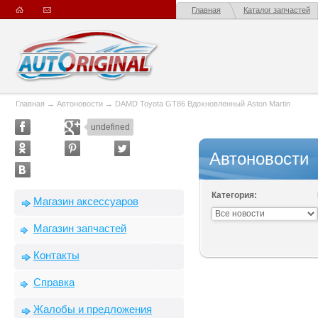
Главная
Каталог запчастей
Главная
→
Автоновости
→
DAMD Toyota GT86 Вдохновленный Aston Martin
undefined
Автоновости
Категория:
Магазин аксессуаров
Магазин запчастей
Контакты
Справка
Жалобы и предложения