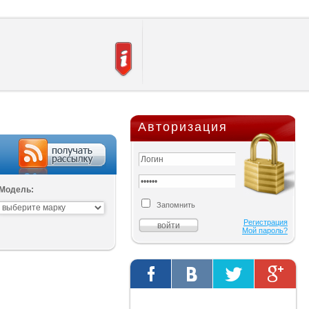
Авторизация
Модель:
Запомнить
Регистрация
Мой пароль?
Твиты от @AutOriginalShop