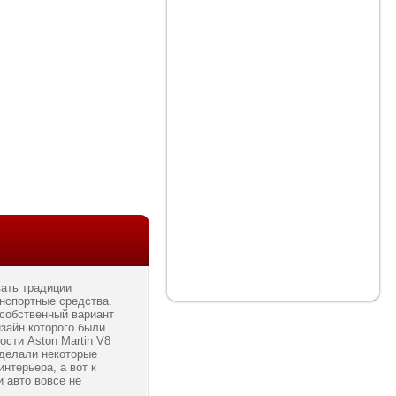
ать традиции
нспортные средства.
собственный вариант
изайн которого были
сти Aston Martin V8
сделали некоторые
интерьера, а вот к
 авто вовсе не