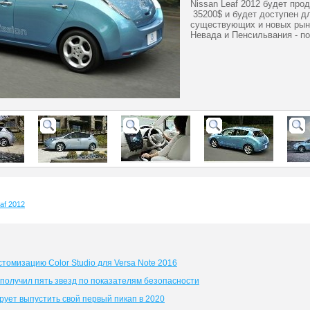
Nissan Leaf 2012 будет прод
35200$ и будет доступен дл
существующих и новых рынк
Невада и Пенсильвания - по
af 2012
стомизацию Color Studio для Versa Note 2016
 получил пять звезд по показателям безопасности
рует выпустить свой первый пикап в 2020