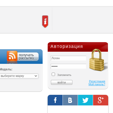
Авторизация
Модель:
Запомнить
Регистрация
Мой пароль?
Твиты от @AutOriginalShop