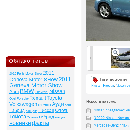
Облако тегов
2011
2010 Paris Motor Show
2011
Geneva Motor SHow
Теги новости
Geneva Motor Show
Nissan
,
Ниссан
,
Nissan Le
BMW
Nissan
Audi
Chevrolet
Toyota
Renault
Opel
Porsche
Новости по теме:
Volkswagen
Ауди
chevrolet
Бмв
Гибрид
Ниссан
Опель
Nissan предлагает ка
Концепт
Тойота
гибрид
Хюндай
концепт
NP300 Nissan Navara
новинки
факты
Mercedes-Benz плани