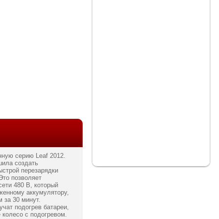
ную серию Leaf 2012.
шила создать
ыстрой перезарядки
Это позволяет
ети 480 В, который
женному аккумулятору,
м за 30 минут.
учат подогрев батареи,
е колесо с подогревом.