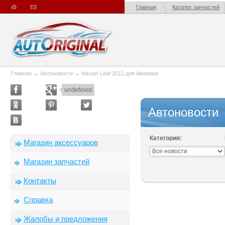
Главная
Каталог запчастей
Главная
→
Автоновости
→
Nissan Leaf 2012 для Америки
undefined
Автоновости
Категория:
Магазин аксессуаров
Магазин запчастей
Контакты
Справка
Жалобы и предложения