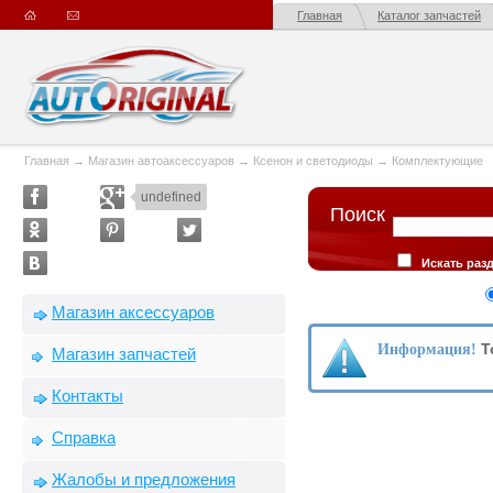
Главная
Каталог запчастей
Главная
→
Магазин автоаксессуаров
→
Ксенон и светодиоды
→
Комплектующие
undefined
Поиск
Искать раз
Искать в опис
Сортировка
Магазин аксессуаров
производителю
Т
Информация!
Магазин запчастей
Контакты
Справка
Жалобы и предложения