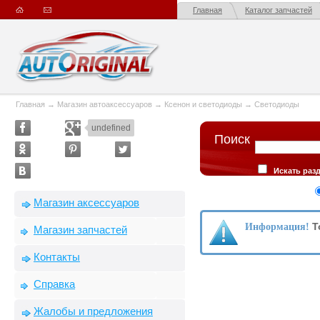
Главная
Каталог запчастей
Главная
→
Магазин автоаксессуаров
→
Ксенон и светодиоды
→
Светодиоды
undefined
Поиск
Искать раз
Искать в опис
Сортировка
Магазин аксессуаров
производителю
Т
Информация!
Магазин запчастей
Контакты
Справка
Жалобы и предложения