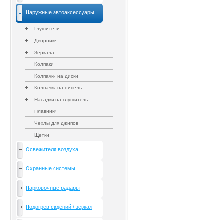
Наружные автоаксессуары
Глушители
Дворники
Зеркала
Колпаки
Колпачки на диски
Колпачки на нипель
Насадки на глушитель
Плавники
Чехлы для джипов
Щетки
Освежители воздуха
Охранные системы
Парковочные радары
Подогрев сидений / зеркал