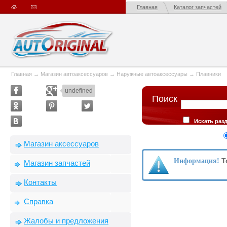
Главная
Каталог запчастей
Главная
→
Магазин автоаксессуаров
→
Наружные автоаксессуары
→
Плавники
undefined
Поиск
Искать раз
описании товар
Сортировка
Магазин аксессуаров
производителю
Т
Информация!
Магазин запчастей
Контакты
Справка
Жалобы и предложения