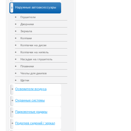
Наружные автоаксессуары
Глушители
Дворники
Зеркала
Колпаки
Колпачки на диски
Колпачки на нипель
Насадки на глушитель
Плавники
Чехлы для джипов
Щетки
Освежители воздуха
Охранные системы
Парковочные радары
Подогрев сидений / зеркал