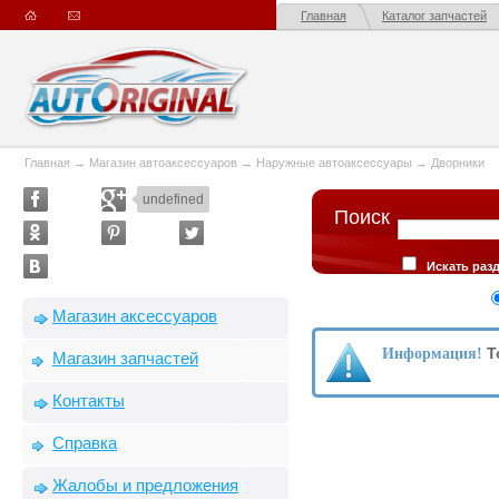
Главная
Каталог запчастей
Главная
→
Магазин автоаксессуаров
→
Наружные автоаксессуары
→
Дворники
undefined
Поиск
Искать раз
описании товар
Сортировка
Магазин аксессуаров
производителю
Т
Информация!
Магазин запчастей
Контакты
Справка
Жалобы и предложения