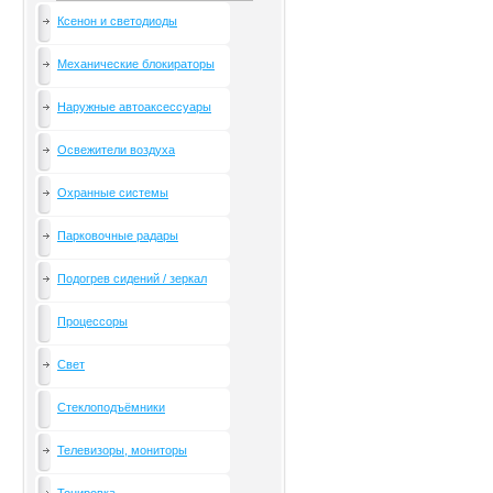
Ксенон и светодиоды
Механические блокираторы
Наружные автоаксессуары
Освежители воздуха
Охранные системы
Парковочные радары
Подогрев сидений / зеркал
Процессоры
Свет
Стеклоподъёмники
Телевизоры, мониторы