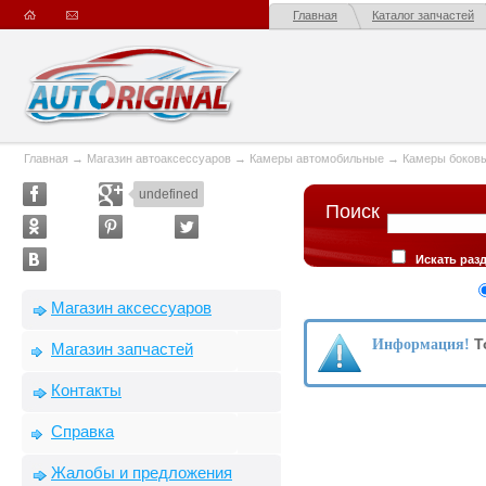
Главная
Каталог запчастей
Главная
→
Магазин автоаксессуаров
→
Камеры автомобильные
→
Камеры боков
undefined
Поиск
Искать раз
Искать в опис
Сортировка
Магазин аксессуаров
производителю
Т
Информация!
Магазин запчастей
Контакты
Справка
Жалобы и предложения