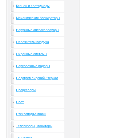
Ксенон и светодиоды
Механические блокираторы
Наружные автоаксессуары
Освежители воздуха
Охранные системы
Парковочные радары
Подогрев сидений / зеркал
Процессоры
Свет
Стеклоподъёмники
Телевизоры, мониторы