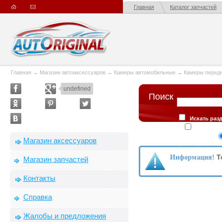
Главная
Каталог запчастей
Главная
→
Магазин автоаксессуаров
→
Камеры автомобильные
→
Камеры передн
undefined
Поиск
Искать раз
Искать в
Сортировка
Магазин аксессуаров
производителю
Т
Информация!
Магазин запчастей
Контакты
Справка
Жалобы и предложения