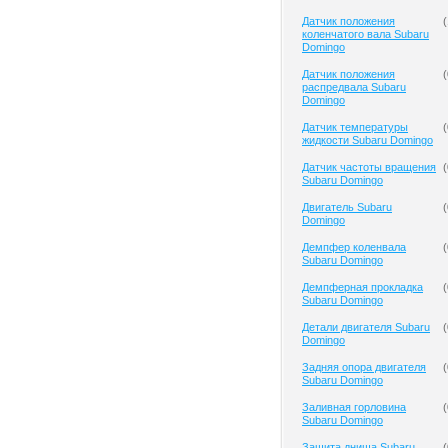
Датчик положения
(
коленчатого вала Subaru
Domingo
Датчик положения
(
распредвала Subaru
Domingo
Датчик температуры
(
жидкости Subaru Domingo
Датчик частоты вращения
(
Subaru Domingo
Двигатель Subaru
(
Domingo
Демпфер коленвала
(
Subaru Domingo
Демпферная прокладка
(
Subaru Domingo
Детали двигателя Subaru
(
Domingo
Задняя опора двигателя
(
Subaru Domingo
Заливная горловина
(
Subaru Domingo
Защита днища Subaru
(