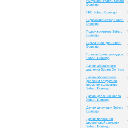
Выпускной клапан Subaru
(
Domingo
ГБО Subaru Domingo
(
Гидрокомпенсатор Subaru
(
Domingo
Гидронатяжитель Subaru
(
Domingo
Гильза цилиндра Subaru
(
Domingo
Головка блока цилиндров
(
Subaru Domingo
Датчик абсолютного
(
давления Subaru Domingo
Датчик абсолютного
(
давления воздуха во
впускном коллекторе
Subaru Domingo
Датчик давления масла
(
Subaru Domingo
Датчик детонации Subaru
(
Domingo
Датчик положения
(
дроссельной заслонки
Subaru Domingo