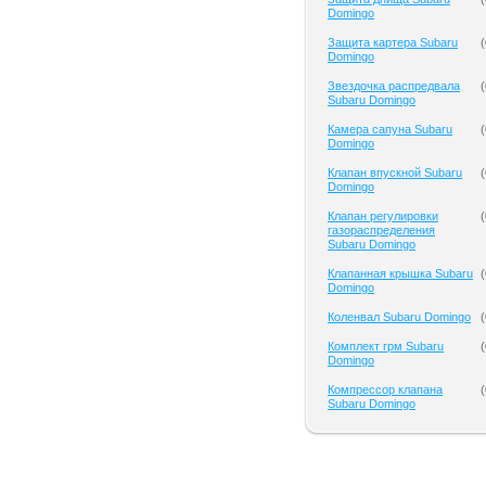
Domingo
Защита картера Subaru
(
Domingo
Звездочка распредвала
(
Subaru Domingo
Камера сапуна Subaru
(
Domingo
Клапан впускной Subaru
(
Domingo
Клапан регулировки
(
газораспределения
Subaru Domingo
Клапанная крышка Subaru
(
Domingo
Коленвал Subaru Domingo
(
Комплект грм Subaru
(
Domingo
Компрессор клапана
(
Subaru Domingo