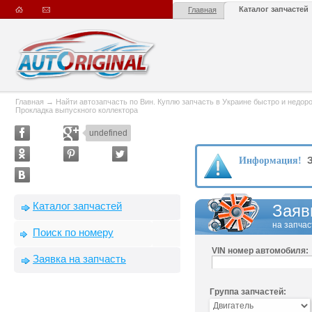
Каталог запчастей
Главная
Главная
→
Найти автозапчасть по Вин. Куплю запчасть в Украине быстро и недорого
Прокладка выпускного коллектора
undefined
З
Информация!
Каталог запчастей
Заяв
на запчас
Поиск по номеру
VIN номер автомобиля:
Заявка на запчасть
Группа запчастей: