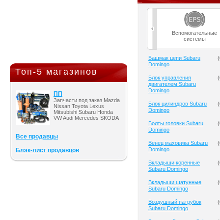
Вспомогательные
системы
Башмак цепи Subaru
(
Domingo
Топ-5 магазинов
Блок управления
(
двигателем Subaru
Domingo
ПП
Запчасти под заказ Mazda
Блок цилиндров Subaru
(
Nissan Toyota Lexus
Domingo
Mitsubishi Subaru Honda
VW Audi Mercedes SKODA
Болты головки Subaru
(
Domingo
Все продавцы
Венец маховика Subaru
(
Domingo
Блэк-лист продавцов
Вкладыши коренные
(
Subaru Domingo
Вкладыши шатунные
(
Subaru Domingo
Воздушный патрубок
(
Subaru Domingo