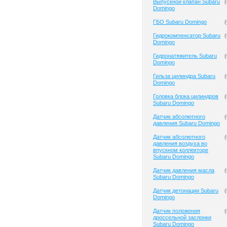
Выпускной клапан Subaru
(
Domingo
ГБО Subaru Domingo
(
Гидрокомпенсатор Subaru
(
Domingo
Гидронатяжитель Subaru
(
Domingo
Гильза цилиндра Subaru
(
Domingo
Головка блока цилиндров
(
Subaru Domingo
Датчик абсолютного
(
давления Subaru Domingo
Датчик абсолютного
(
давления воздуха во
впускном коллекторе
Subaru Domingo
Датчик давления масла
(
Subaru Domingo
Датчик детонации Subaru
(
Domingo
Датчик положения
(
дроссельной заслонки
Subaru Domingo