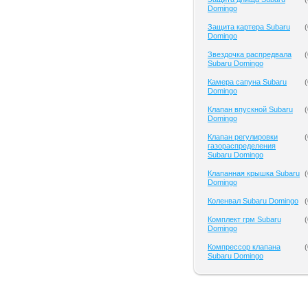
Domingo
Защита картера Subaru
(
Domingo
Звездочка распредвала
(
Subaru Domingo
Камера сапуна Subaru
(
Domingo
Клапан впускной Subaru
(
Domingo
Клапан регулировки
(
газораспределения
Subaru Domingo
Клапанная крышка Subaru
(
Domingo
Коленвал Subaru Domingo
(
Комплект грм Subaru
(
Domingo
Компрессор клапана
(
Subaru Domingo