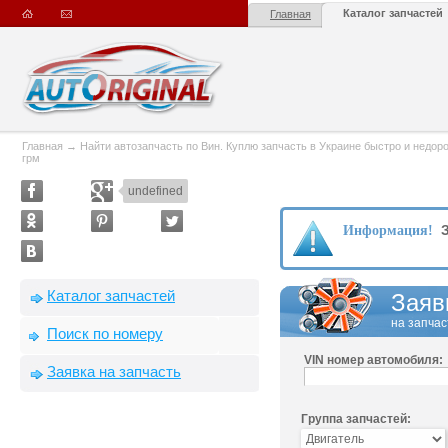
Каталог запчастей
Главная
Главная
→
Найти автозапчасть по Вин. Куплю запчасть в Украине быстро и недорого
грм
undefined
З
Информация!
Каталог запчастей
Заяв
на запчас
Поиск по номеру
VIN номер автомобиля:
Заявка на запчасть
Группа запчастей: