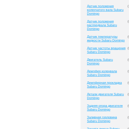
Датчик положения
(
коленчатого вала Subaru
Domingo
Датчик положения
(
распредвала Subaru
Domingo
Датчик температуры
(
жидкости Subaru Domingo
Датчик частоты вращения
(
Subaru Domingo
Двигатель Subaru
(
Domingo
Демпфер коленвала
(
Subaru Domingo
Демпферная прокладка
(
Subaru Domingo
Детали двигателя Subaru
(
Domingo
Задняя опора двигателя
(
Subaru Domingo
Заливная горловина
(
Subaru Domingo
Защита днища Subaru
(