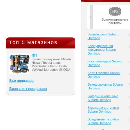
Вспомогательные
системы
Башмак цепи Subaru
(
Domingo
Топ-5 магазинов
Блок управления
(
двигателем Subaru
Domingo
ПП
Запчасти под заказ Mazda
Блок цилиндров Subaru
(
Nissan Toyota Lexus
Domingo
Mitsubishi Subaru Honda
VW Audi Mercedes SKODA
Болты головки Subaru
(
Domingo
Все продавцы
Венец маховика Subaru
(
Domingo
Блэк-лист продавцов
Вкладыши коренные
(
Subaru Domingo
Вкладыши шатунные
(
Subaru Domingo
Воздушный патрубок
(
Subaru Domingo