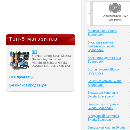
Вспомогательные
системы
Башмак цепи Skoda
(
Spaceback
Топ-5 магазинов
Блок управления
(
двигателем Skoda
Spaceback
ПП
Запчасти под заказ Mazda
Блок цилиндров Skoda
(
Nissan Toyota Lexus
Spaceback
Mitsubishi Subaru Honda
VW Audi Mercedes SKODA
Болты головки Skoda
(
Spaceback
Все продавцы
Венец маховика Skoda
(
Spaceback
Блэк-лист продавцов
Вкладыши коренные
(
Skoda Spaceback
Вкладыши шатунные
(
Skoda Spaceback
Воздушный патрубок
(
Skoda Spaceback
Выпускной клапан Skoda
(