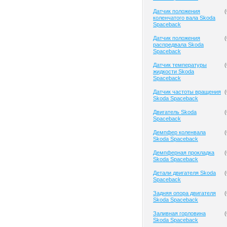
Датчик положения
(
коленчатого вала Skoda
Spaceback
Датчик положения
(
распредвала Skoda
Spaceback
Датчик температуры
(
жидкости Skoda
Spaceback
Датчик частоты вращения
(
Skoda Spaceback
Двигатель Skoda
(
Spaceback
Демпфер коленвала
(
Skoda Spaceback
Демпферная прокладка
(
Skoda Spaceback
Детали двигателя Skoda
(
Spaceback
Задняя опора двигателя
(
Skoda Spaceback
Заливная горловина
(
Skoda Spaceback