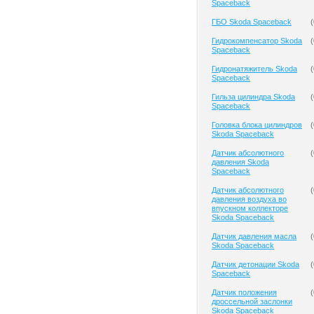
Spaceback
ГБО Skoda Spaceback
(
Гидрокомпенсатор Skoda
(
Spaceback
Гидронатяжитель Skoda
(
Spaceback
Гильза цилиндра Skoda
(
Spaceback
Головка блока цилиндров
(
Skoda Spaceback
Датчик абсолютного
(
давления Skoda
Spaceback
Датчик абсолютного
(
давления воздуха во
впускном коллекторе
Skoda Spaceback
Датчик давления масла
(
Skoda Spaceback
Датчик детонации Skoda
(
Spaceback
Датчик положения
(
дроссельной заслонки
Skoda Spaceback