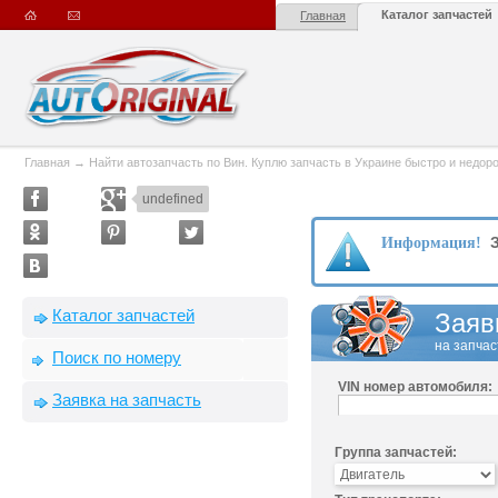
Каталог запчастей
Главная
Главная
→
Найти автозапчасть по Вин. Куплю запчасть в Украине быстро и недорого
undefined
З
Информация!
Каталог запчастей
Заяв
на запчас
Поиск по номеру
VIN номер автомобиля:
Заявка на запчасть
Группа запчастей: