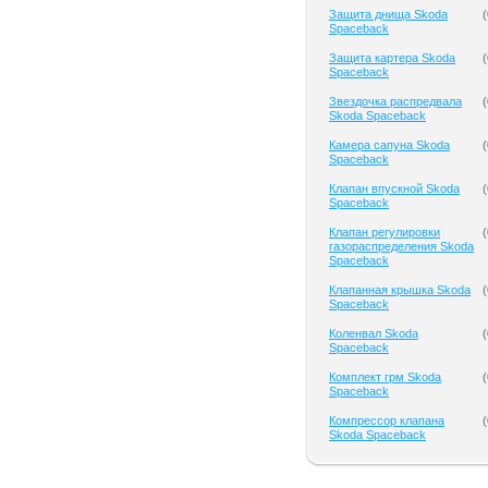
Защита днища Skoda
(
Spaceback
Защита картера Skoda
(
Spaceback
Звездочка распредвала
(
Skoda Spaceback
Камера сапуна Skoda
(
Spaceback
Клапан впускной Skoda
(
Spaceback
Клапан регулировки
(
газораспределения Skoda
Spaceback
Клапанная крышка Skoda
(
Spaceback
Коленвал Skoda
(
Spaceback
Комплект грм Skoda
(
Spaceback
Компрессор клапана
(
Skoda Spaceback