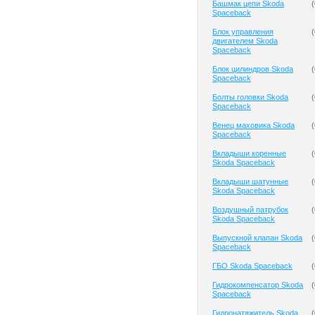
Башмак цепи Skoda
(
Spaceback
Блок управления
(
двигателем Skoda
Spaceback
Блок цилиндров Skoda
(
Spaceback
Болты головки Skoda
(
Spaceback
Венец маховика Skoda
(
Spaceback
Вкладыши коренные
(
Skoda Spaceback
Вкладыши шатунные
(
Skoda Spaceback
Воздушный патрубок
(
Skoda Spaceback
Выпускной клапан Skoda
(
Spaceback
ГБО Skoda Spaceback
(
Гидрокомпенсатор Skoda
(
Spaceback
Гидронатяжитель Skoda
(