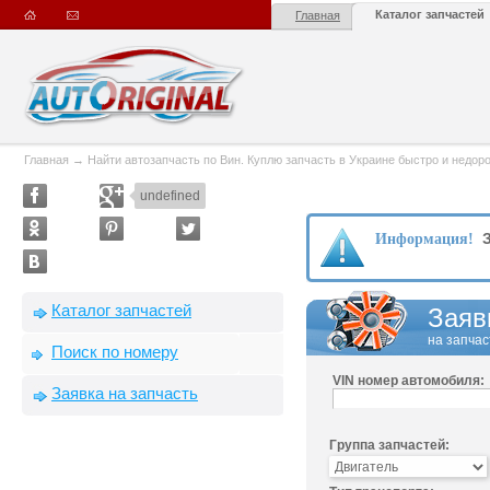
Каталог запчастей
Главная
Главная
→
Найти автозапчасть по Вин. Куплю запчасть в Украине быстро и недорого
undefined
З
Информация!
Каталог запчастей
Заяв
на запчас
Поиск по номеру
VIN номер автомобиля:
Заявка на запчасть
Группа запчастей: