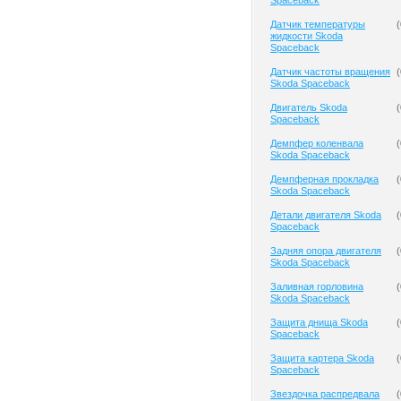
Spaceback
Датчик температуры
(
жидкости Skoda
Spaceback
Датчик частоты вращения
(
Skoda Spaceback
Двигатель Skoda
(
Spaceback
Демпфер коленвала
(
Skoda Spaceback
Демпферная прокладка
(
Skoda Spaceback
Детали двигателя Skoda
(
Spaceback
Задняя опора двигателя
(
Skoda Spaceback
Заливная горловина
(
Skoda Spaceback
Защита днища Skoda
(
Spaceback
Защита картера Skoda
(
Spaceback
Звездочка распредвала
(