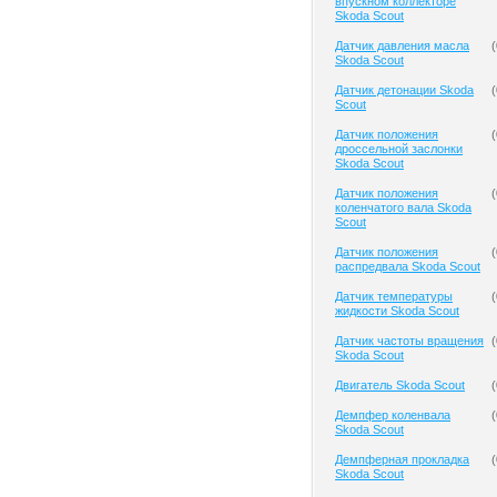
впускном коллекторе
Skoda Scout
Датчик давления масла
(
Skoda Scout
Датчик детонации Skoda
(
Scout
Датчик положения
(
дроссельной заслонки
Skoda Scout
Датчик положения
(
коленчатого вала Skoda
Scout
Датчик положения
(
распредвала Skoda Scout
Датчик температуры
(
жидкости Skoda Scout
Датчик частоты вращения
(
Skoda Scout
Двигатель Skoda Scout
(
Демпфер коленвала
(
Skoda Scout
Демпферная прокладка
(
Skoda Scout