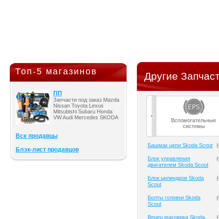
Топ-5 магазинов
Другие Запчаст
ПП
Запчасти под заказ Mazda
Nissan Toyota Lexus
Mitsubishi Subaru Honda
VW Audi Mercedes SKODA
Вспомогательные
системы
Все продавцы
Башмак цепи Skoda Scout
(
Блэк-лист продавцов
Блок управления
(
двигателем Skoda Scout
Блок цилиндров Skoda
(
Scout
Болты головки Skoda
(
Scout
Венец маховика Skoda
(