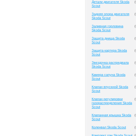
Детали двигателя Skoda
(
Scout
Задняя опора двигателя
(
Skoda Scout
Заливная горловина
(
Skoda Scout
Защита днища Skoda
(
Scout
Защита картера Skoda
(
Scout
Звездочка распредвала
(
Skoda Scout
Камера сапуна Skoda
(
Scout
Клапан впускной Skoda
(
Scout
Клапан регулировки
(
газораспределения Skoda
Scout
Клапанная крышка Skoda
(
Scout
Коленвал Skoda Scout
(
Комплект грм Skoda Scout
(