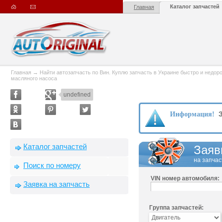
Каталог запчастей
Главная
Главная
→
Найти автозапчасть по Вин. Куплю запчасть в Украине быстро и недорого
масляного насоса
undefined
З
Информация!
Каталог запчастей
Заяв
на запчас
Поиск по номеру
VIN номер автомобиля:
Заявка на запчасть
Группа запчастей: