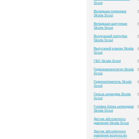
Scout
Вкладыши коренные
(
Skoda Scout
Вкладыши шатунные
(
Skoda Scout
Воздушный патрубок
(
Skoda Scout
Выпускной клапан Skoda
(
Scout
ГБО Skoda Scout
(
Гидрокомпенсатор Skoda
(
Scout
Гидронатяжитель Skoda
(
Scout
Гильза цилиндра Skoda
(
Scout
Головка блока цилиндров
(
Skoda Scout
Датчик абсолютного
(
давления Skoda Scout
Датчик абсолютного
(
давления воздуха во