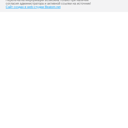
Перепечатка информации возможна только при наличии
согласия администратора и активной ссылки на источник!
Сайт создан в web-студии Beatom.net