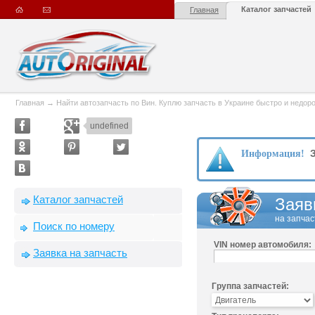
Каталог запчастей
Главная
Главная
→
Найти автозапчасть по Вин. Куплю запчасть в Украине быстро и недорого
undefined
З
Информация!
Каталог запчастей
Заяв
на запчас
Поиск по номеру
VIN номер автомобиля:
Заявка на запчасть
Группа запчастей: