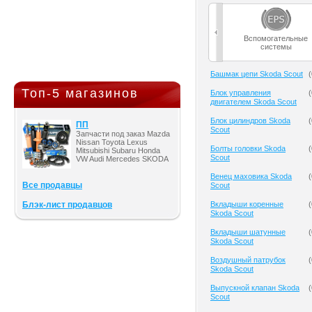
Вспомогательные
системы
Башмак цепи Skoda Scout
(
Топ-5 магазинов
Блок управления
(
двигателем Skoda Scout
Блок цилиндров Skoda
(
ПП
Scout
Запчасти под заказ Mazda
Nissan Toyota Lexus
Болты головки Skoda
(
Mitsubishi Subaru Honda
Scout
VW Audi Mercedes SKODA
Венец маховика Skoda
(
Все продавцы
Scout
Блэк-лист продавцов
Вкладыши коренные
(
Skoda Scout
Вкладыши шатунные
(
Skoda Scout
Воздушный патрубок
(
Skoda Scout
Выпускной клапан Skoda
(
Scout