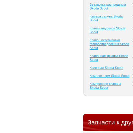
Звездочка распредвала
(
Skoda Scout
Камера сапуна Skoda
(
Scout
Клапан впускной Skoda
(
Scout
Клапан регулировки
(
газораспределения Skoda
Scout
Клапанная крышка Skoda
(
Scout
Коленвал Skoda Scout
(
Комплект грм Skoda Scout
(
Компрессор клапана
(
Skoda Scout
Запчасти к дру