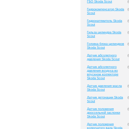
ГБО Skoda Scout
(
Гидрокомпенсатор Skoda
(
Scout
Гидронатяжитель Skoda
(
Scout
Гильза цилиндра Skoda
(
Scout
Головка блока цилиндров
(
Skoda Scout
Датчик абсолютного
(
давления Skoda Scout
Датчик абсолютного
(
давления воздуха во
впускном коллекторе
Skoda Scout
Датчик давления масла
(
Skoda Scout
Датчик детонации Skoda
(
Scout
Датчик положения
(
дроссельной заслонки
Skoda Scout
Датчик положения
(
коленчатого вала Skoda