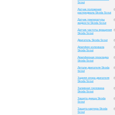
Scout
Датчик положения
(
распредвала Skoda Scout
Датчик температуры
(
жидкости Skoda Scout
Датчик частоты вращения
(
Skoda Scout
Двигатель Skoda Scout
(
Демпфер коленвала
(
Skoda Scout
Демпферная прокладка
(
Skoda Scout
Детали двигателя Skoda
(
Scout
Задняя опора двигателя
(
Skoda Scout
Заливная горловина
(
Skoda Scout
Защита днища Skoda
(
Scout
Защита картера Skoda
(
Scout