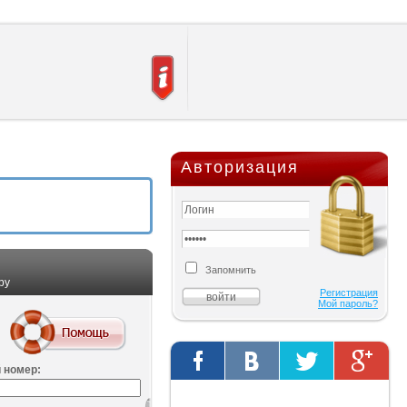
Авторизация
Запомнить
ру
Регистрация
Мой пароль?
 номер:
Твиты от @AutOriginalShop