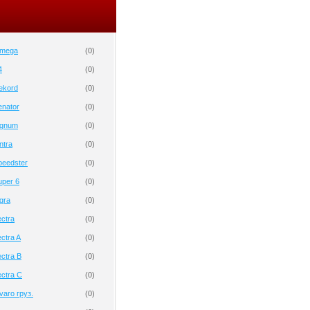
Omega
(
0
)
4
(
0
)
ekord
(
0
)
enator
(
0
)
ignum
(
0
)
ntra
(
0
)
peedster
(
0
)
uper 6
(
0
)
gra
(
0
)
ctra
(
0
)
ctra A
(
0
)
ctra B
(
0
)
ctra C
(
0
)
varo груз.
(
0
)