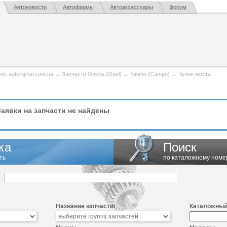
Автоновости
Автофирмы
Автоаксессуары
Форум
. autoriginal.com.ua
→
Запчасти Опель (Opel)
→
Кампо (Campo)
→
Чулок моста
аявки на запчасти не найдены
ка
Поиск
ть
по каталожному номе
Название запчасти:
Каталожный