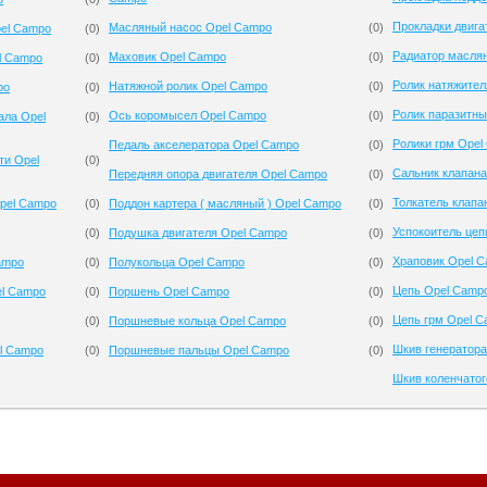
Прокладки двига
Масляный насос Opel Campo
(
0
)
pel Campo
(
0
)
Радиатор масля
Маховик Opel Campo
(
0
)
l Campo
(
0
)
Ролик натяжител
Натяжной ролик Opel Campo
(
0
)
po
(
0
)
Ролик паразитн
Ось коромысел Opel Campo
(
0
)
ала Opel
(
0
)
Ролики грм Opel
Педаль акселератора Opel Campo
(
0
)
ти Opel
(
0
)
Сальник клапан
Передняя опора двигателя Opel Campo
(
0
)
Толкатель клапа
pel Campo
(
0
)
Поддон картера ( масляный ) Opel Campo
(
0
)
Успокоитель цеп
(
0
)
Подушка двигателя Opel Campo
(
0
)
Храповик Opel 
ampo
(
0
)
Полукольца Opel Campo
(
0
)
Цепь Opel Camp
el Campo
(
0
)
Поршень Opel Campo
(
0
)
Цепь грм Opel 
(
0
)
Поршневые кольца Opel Campo
(
0
)
Шкив генератор
l Campo
(
0
)
Поршневые пальцы Opel Campo
(
0
)
Шкив коленчатог