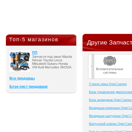
Топ-5 магазинов
Другие Запчаст
ПП
Запчасти под заказ Mazda
Nissan Toyota Lexus
Mitsubishi Subaru Honda
VW Audi Mercedes SKODA
Вспомогательные
системы
Все продавцы
Cтекло люка Opel Campo
Блэк-лист продавцов
Блок управления двигателе
Блок цилиндров Opel Campo
Вкладыши коренные Opel C
Вкладыши шатунные Opel 
Выпускной клапан Opel Ca
Гильза цилиндра Opel Camp