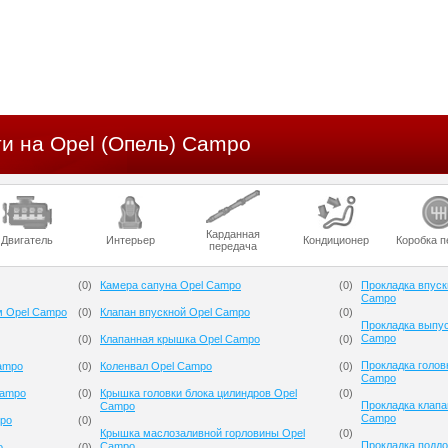
и на Opel (Опель) Campo
Карданная
Двигатель
Интерьер
Кондиционер
Коробка п
передача
(
0
)
Камера сапуна Opel Campo
(
0
)
Прокладка впуск
Campo
м Opel Campo
(
0
)
Клапан впускной Opel Campo
(
0
)
Прокладка выпус
Campo
(
0
)
Клапанная крышка Opel Campo
(
0
)
Прокладка голов
ampo
(
0
)
Коленвал Opel Campo
(
0
)
Campo
Campo
(
0
)
Крышка головки блока цилиндров Opel
(
0
)
Прокладка клапа
Campo
Campo
mpo
(
0
)
Крышка маслозаливной горловины Opel
(
0
)
Прокладка поддо
Campo
o
(
0
)