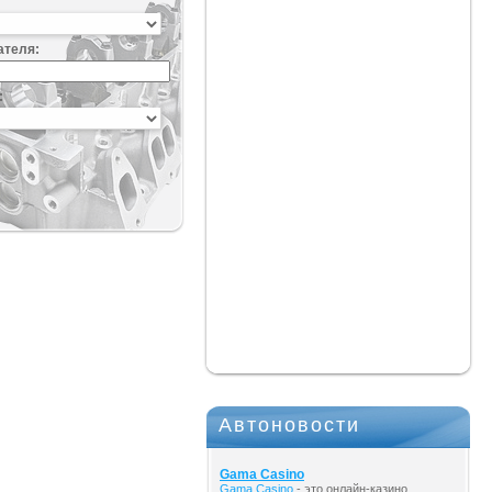
ателя:
:
Автоновости
Gama Casino
Gama Casino
- это онлайн-казино,