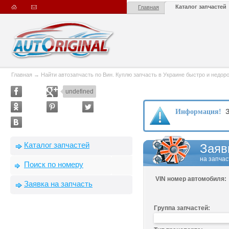
Каталог запчастей
Главная
Главная
→
Найти автозапчасть по Вин. Куплю запчасть в Украине быстро и недорого
undefined
З
Информация!
Каталог запчастей
Заяв
на запчас
Поиск по номеру
VIN номер автомобиля:
Заявка на запчасть
Группа запчастей: