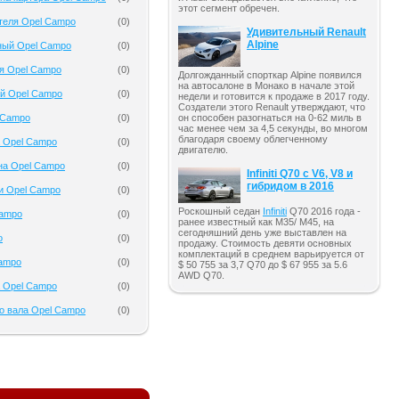
этот сегмент обречен.
теля Opel Campo
(
0
)
Удивительный Renault
Alpine
ный Opel Campo
(
0
)
я Opel Campo
(
0
)
Долгожданный спорткар Alpine появился
на автосалоне в Монако в начале этой
ый Opel Campo
(
0
)
недели и готовится к продаже в 2017 году.
Создатели этого Renault утверждают, что
 Campo
(
0
)
он способен разогнаться на 0-62 миль в
час менее чем за 4,5 секунды, во многом
благодаря своему облегченному
а Opel Campo
(
0
)
двигателю.
на Opel Campo
(
0
)
Infiniti Q70 с V6, V8 и
гибридом в 2016
и Opel Campo
(
0
)
Роскошный седан
Infiniti
Q70 2016 года -
Campo
(
0
)
ранее известный как M35/ M45, на
сегодняшний день уже выставлен на
o
(
0
)
продажу. Стоимость девяти основных
комплектаций в среднем варьируется от
Campo
(
0
)
$ 50 755 за 3,7 Q70 до $ 67 955 за 5.6
AWD Q70.
а Opel Campo
(
0
)
о вала Opel Campo
(
0
)