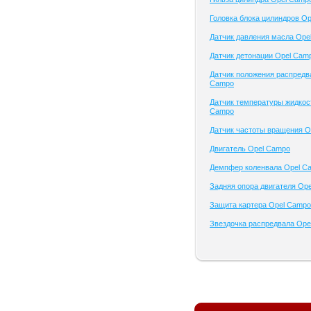
Головка блока цилиндров O
Датчик давления масла Ope
Датчик детонации Opel Cam
Датчик положения распредв
Campo
Датчик температуры жидкос
Campo
Датчик частоты вращения O
Двигатель Opel Campo
Демпфер коленвала Opel C
Задняя опора двигателя Op
Защита картера Opel Campo
Звездочка распредвала Ope