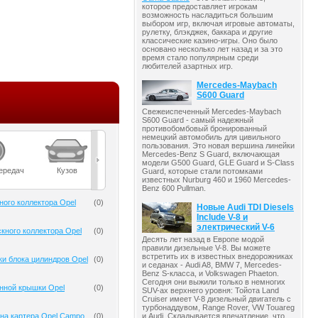
которое предоставляет игрокам
возможность насладиться большим
выбором игр, включая игровые автоматы,
рулетку, блэкджек, баккара и другие
классические казино-игры. Оно было
основано несколько лет назад и за это
время стало популярным среди
любителей азартных игр.
Mercedes-Maybach
S600 Guard
Свежеиспеченный Mercedes-Maybach
S600 Guard - самый надежный
противобомбовый бронированный
немецкий автомобиль для цивильного
пользования. Это новая вершина линейки
Mercedes-Benz S Guard, включающая
модели G500 Guard, GLE Guard и S-Class
ередач
Кузов
Масла
Мост
Подвеска
Guard, которые стали потомками
известных Nurburg 460 и 1960 Mercedes-
Benz 600 Pullman.
ного коллектора Opel
(
0
)
Новые Audi TDI Diesels
Include V-8 и
электрический V-6
кного коллектора Opel
(
0
)
Десять лет назад в Европе модой
правили дизельные V-8. Вы можете
встретить их в известных внедорожниках
ки блока цилиндров Opel
(
0
)
и седанах - Audi A8, BMW 7, Mercedes-
Benz S-класса, и Volkswagen Phaeton.
Сегодня они выжили только в немногих
нной крышки Opel
(
0
)
SUV-ах верхнего уровня: Тойота Land
Cruiser имеет V-8 дизельный двигатель с
турбонаддувом, Range Rover, VW Touareg
и Audi. Складывается впечатление, что
на картера Opel Campo
(
0
)