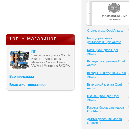
Вспомогательные
системы
Cтекло люка Opel Antara
(
Топ-5 магазинов
Блок управления
(
двигателем Opel Antara
Блок цилиндров Opel
(
ПП
Antara
Запчасти под заказ Mazda
Nissan Toyota Lexus
Вкладыши коренные Opel
(
Mitsubishi Subaru Honda
Antara
VW Audi Mercedes SKODA
Вкладыши шатунные Opel
(
Все продавцы
Antara
Блэк-лист продавцов
Выпускной клапан Opel
(
Antara
Гильза цилиндра Opel
(
Antara
Головка блока цилиндров
(
Opel Antara
Датчик давления масла
(
Opel Antara