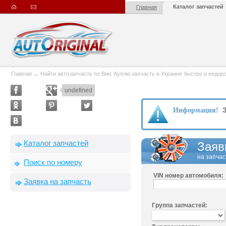
Каталог запчастей
Главная
Главная
→
Найти автозапчасть по Вин. Куплю запчасть в Украине быстро и недорого
undefined
З
Информация!
Каталог запчастей
Заяв
на запчас
Поиск по номеру
VIN номер автомобиля:
Заявка на запчасть
Группа запчастей: