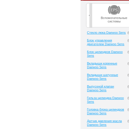
Вспомогательные
системы
Cтекло люка Daewoo Sens
(
Блок управления
(
двигателем Daewoo Sens
Блок цилиндров Daewoo
(
Sens
Вкладыши коренные
(
Daewoo Sens
Вкладыши шатунные
(
Daewoo Sens
Выпускной клапан
(
Daewoo Sens
Гильза цилиндра Daewoo
(
Sens
Головка блока цилиндров
(
Daewoo Sens
Датчик давления масла
(
Daewoo Sens