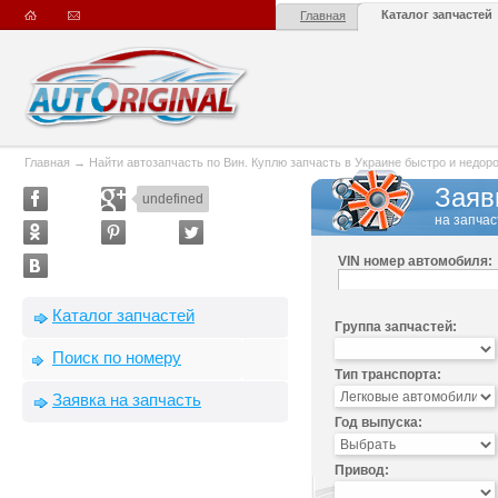
Каталог запчастей
Главная
Главная
→
Найти автозапчасть по Вин. Куплю запчасть в Украине быстро и недорого
Заяв
undefined
на запчас
VIN номер автомобиля:
Каталог запчастей
Группа запчастей:
Поиск по номеру
Тип транспорта:
Заявка на запчасть
Год выпуска:
Привод: