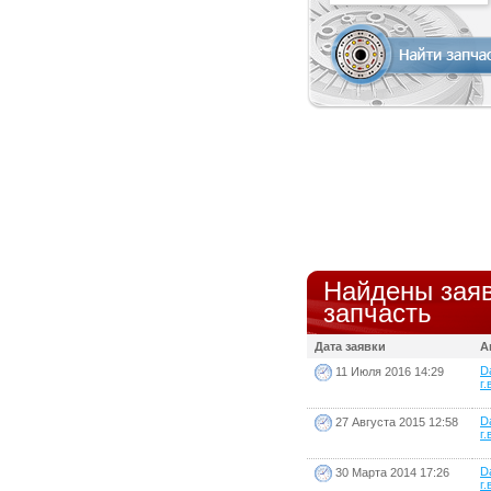
Найдены заяв
запчасть
Дата заявки
А
D
11 Июля 2016 14:29
г.
D
27 Августа 2015 12:58
г.
D
30 Марта 2014 17:26
г.