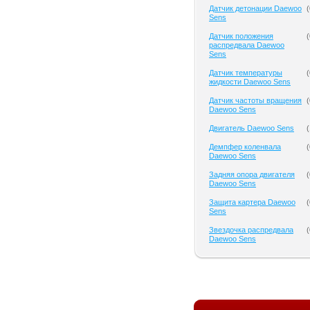
Датчик детонации Daewoo
(
Sens
Датчик положения
(
распредвала Daewoo
Sens
Датчик температуры
(
жидкости Daewoo Sens
Датчик частоты вращения
(
Daewoo Sens
Двигатель Daewoo Sens
(
Демпфер коленвала
(
Daewoo Sens
Задняя опора двигателя
(
Daewoo Sens
Защита картера Daewoo
(
Sens
Звездочка распредвала
(
Daewoo Sens