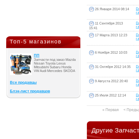
D
26 Января 2014 08:14
г.
D
11 Сентября 2013
г.
15:41
D
17 Марта 2013 12:23
г.
Топ-5 магазинов
D
6 Ноября 2012 10:03
ПП
г.
Запчасти под заказ Mazda
Nissan Toyota Lexus
D
31 Октября 2012 14:35
Mitsubishi Subaru Honda
г.
VW Audi Mercedes SKODA
D
9 Августа 2012 20:40
Все продавцы
г.
Блэк-лист продавцов
D
25 Июля 2012 12:14
г.
« Первая
< Преды
Другие Запчаст