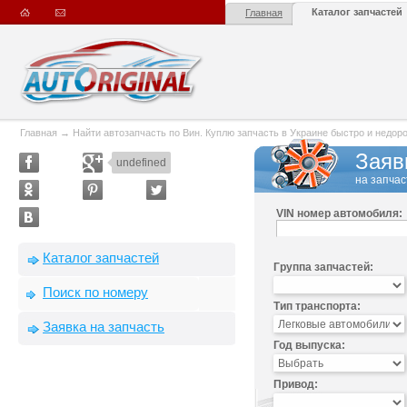
Каталог запчастей
Главная
Главная
→
Найти автозапчасть по Вин. Куплю запчасть в Украине быстро и недорого
Заяв
undefined
на запчас
VIN номер автомобиля:
Каталог запчастей
Группа запчастей:
Поиск по номеру
Тип транспорта:
Заявка на запчасть
Год выпуска:
Привод: