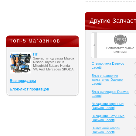
Другие Запчаст
Топ-5 магазинов
Вспомогательные
системы
ПП
Запчасти под заказ Mazda
Nissan Toyota Lexus
Cтекло люка Daewoo
(
Mitsubishi Subaru Honda
Lacetti
VW Audi Mercedes SKODA
Блок управления
(
двигателем Daewoo
Все продавцы
Lacetti
Блэк-лист продавцов
Блок цилиндров Daewoo
(
Lacetti
Вкладыши коренные
(
Daewoo Lacetti
Вкладыши шатунные
(
Daewoo Lacetti
Выпускной клапан
(
Daewoo Lacetti