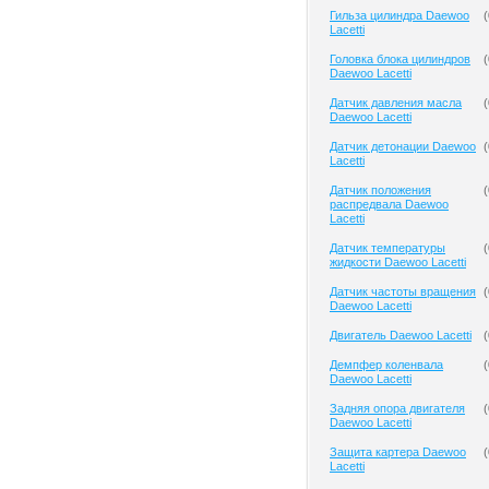
Гильза цилиндра Daewoo
(
Lacetti
Головка блока цилиндров
(
Daewoo Lacetti
Датчик давления масла
(
Daewoo Lacetti
Датчик детонации Daewoo
(
Lacetti
Датчик положения
(
распредвала Daewoo
Lacetti
Датчик температуры
(
жидкости Daewoo Lacetti
Датчик частоты вращения
(
Daewoo Lacetti
Двигатель Daewoo Lacetti
(
Демпфер коленвала
(
Daewoo Lacetti
Задняя опора двигателя
(
Daewoo Lacetti
Защита картера Daewoo
(
Lacetti