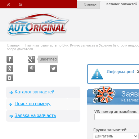
Каталог запчастей
Главная
Главная
→
Найти автозапчасть по Вин. Куплю запчасть в Украине быстро и недорого
опора двигателя
undefined
З
Информация!
Каталог запчастей
Заяв
на запчас
Поиск по номеру
VIN номер автомобиля:
Заявка на запчасть
Группа запчастей: