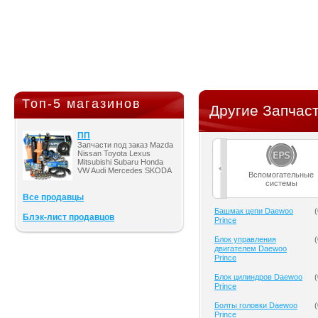
Топ-5 магазинов
Другие Запчаст
ПП
Запчасти под заказ Mazda
Nissan Toyota Lexus
Mitsubishi Subaru Honda
VW Audi Mercedes SKODA
Вспомогательные
системы
Все продавцы
Башмак цепи Daewoo
(
Блэк-лист продавцов
Prince
Блок управления
(
двигателем Daewoo
Prince
Блок цилиндров Daewoo
(
Prince
Болты головки Daewoo
(
Prince