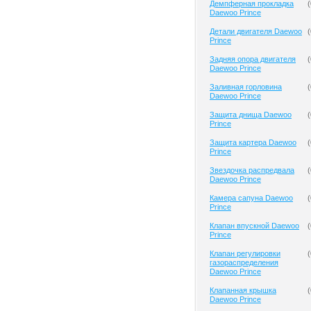
Демпферная прокладка
(
Daewoo Prince
Детали двигателя Daewoo
(
Prince
Задняя опора двигателя
(
Daewoo Prince
Заливная горловина
(
Daewoo Prince
Защита днища Daewoo
(
Prince
Защита картера Daewoo
(
Prince
Звездочка распредвала
(
Daewoo Prince
Камера сапуна Daewoo
(
Prince
Клапан впускной Daewoo
(
Prince
Клапан регулировки
(
газораспределения
Daewoo Prince
Клапанная крышка
(
Daewoo Prince