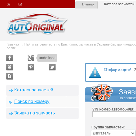
Каталог запчастей
Главная
Главная
→
Найти автозапчасть по Вин. Куплю запчасть в Украине быстро и недорого
ролик
undefined
З
Информация!
Каталог запчастей
Заяв
на запчас
Поиск по номеру
VIN номер автомобиля:
Заявка на запчасть
Группа запчастей: