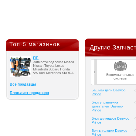
Топ-5 магазинов
Другие Запчаст
ПП
Запчасти под заказ Mazda
Nissan Toyota Lexus
Mitsubishi Subaru Honda
VW Audi Mercedes SKODA
Вспомогательные
системы
Все продавцы
Башмак цепи Daewoo
(
Блэк-лист продавцов
Prince
Блок управления
(
двигателем Daewoo
Prince
Блок цилиндров Daewoo
(
Prince
Болты головки Daewoo
(
Prince