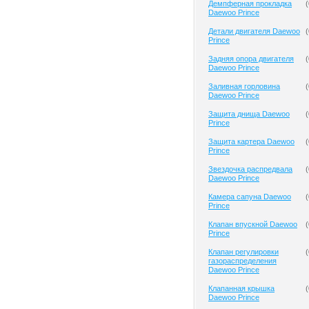
Демпферная прокладка
(
Daewoo Prince
Детали двигателя Daewoo
(
Prince
Задняя опора двигателя
(
Daewoo Prince
Заливная горловина
(
Daewoo Prince
Защита днища Daewoo
(
Prince
Защита картера Daewoo
(
Prince
Звездочка распредвала
(
Daewoo Prince
Камера сапуна Daewoo
(
Prince
Клапан впускной Daewoo
(
Prince
Клапан регулировки
(
газораспределения
Daewoo Prince
Клапанная крышка
(
Daewoo Prince