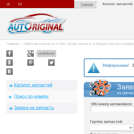
Каталог запчастей
Главная
Главная
→
Найти автозапчасть по Вин. Куплю запчасть в Украине быстро и недорого
undefined
З
Информация!
Каталог запчастей
Заяв
на запчас
Поиск по номеру
VIN номер автомобиля:
Заявка на запчасть
Группа запчастей: