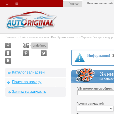
Каталог запчастей
Главная
Главная
→
Найти автозапчасть по Вин. Куплю запчасть в Украине быстро и недорого
undefined
З
Информация!
Каталог запчастей
Заяв
на запчас
Поиск по номеру
VIN номер автомобиля:
Заявка на запчасть
Группа запчастей: