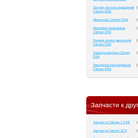
Датчик частоты вращения
(
Citroen DS4
Двигатель Citroen DS4
(
Демпфер коленвала
(
Citroen DS4
Задняя опора двигателя
(
Citroen DS4
Защита картера Citroen
(
DS4
Звездочка распредвала
(
Citroen DS4
Запчасти к дру
Запчасти Citroen 2 CV6
(
Запчасти Citroen 2CV
(