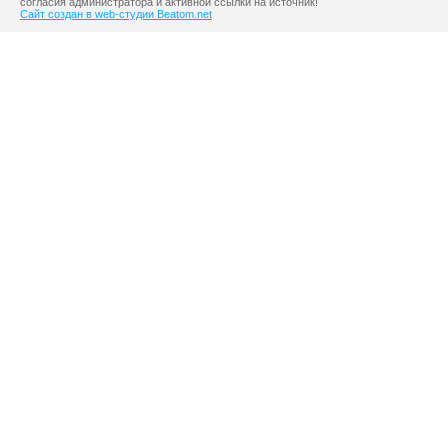
согласия администратора и активной ссылки на источник!
Сайт создан в web-студии Beatom.net