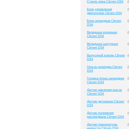
Cтекло люка Citroen DS4
(
Блок управления
(
двигателем Citroen DS4
Блок цилиндров Citroen
(
DS4
Вкладыши коренные
(
Citroen DS4
Вкладыши шатунные
(
Citroen DS4
Выпускной клапан Citroen
(
DS4
Гильза цилиндра Citroen
(
DS4
Головка блока цилиндров
(
Citroen DS4
Датчик давления масла
(
Citroen DS4
Датчик детонации Citroen
(
DS4
Датчик положения
(
распредвала Citroen DS4
Датчик температуры
(
жидкости Citroen DS4