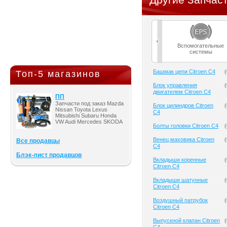
Вспомогательные
системы
Башмак цепи Citroen C4
(
Топ-5 магазинов
Блок управления
(
двигателем Citroen C4
ПП
Запчасти под заказ Mazda
Блок цилиндров Citroen
(
Nissan Toyota Lexus
C4
Mitsubishi Subaru Honda
VW Audi Mercedes SKODA
Болты головки Citroen C4
(
Венец маховика Citroen
(
Все продавцы
C4
Блэк-лист продавцов
Вкладыши коренные
(
Citroen C4
Вкладыши шатунные
(
Citroen C4
Воздушный патрубок
(
Citroen C4
Выпускной клапан Citroen
(