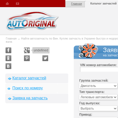
Каталог запчастей
Главная
Главная
→
Найти автозапчасть по Вин. Куплю запчасть в Украине быстро и недорого
вала
Заяв
undefined
на запчас
VIN номер автомобиля:
Каталог запчастей
Группа запчастей:
Поиск по номеру
Тип транспорта:
Заявка на запчасть
Год выпуска:
Привод: