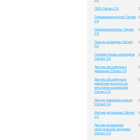
C4
ГБО Citroen C4
(
Гидрокомпенсатор Citroen
(
C4
Гидронатяжитель Citroen
(
C4
Гильза цилиндра Citroen
(
C4
Головка блока цилиндров
(
Citroen C4
Датчик абсолютного
(
давления Citroen C4
Датчик абсолютного
(
давления воздуха во
впускном коллекторе
Citroen C4
Датчик давления масла
(
Citroen C4
Датчик детонации Citroen
(
C4
Датчик положения
(
дроссельной заслонки
Citroen C4