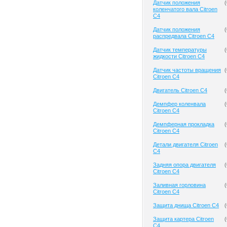
Датчик положения
(
коленчатого вала Citroen
C4
Датчик положения
(
распредвала Citroen C4
Датчик температуры
(
жидкости Citroen C4
Датчик частоты вращения
(
Citroen C4
Двигатель Citroen C4
(
Демпфер коленвала
(
Citroen C4
Демпферная прокладка
(
Citroen C4
Детали двигателя Citroen
(
C4
Задняя опора двигателя
(
Citroen C4
Заливная горловина
(
Citroen C4
Защита днища Citroen C4
(
Защита картера Citroen
(
C4