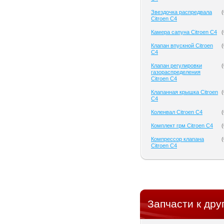
Звездочка распредвала
(
Citroen C4
Камера сапуна Citroen C4
(
Клапан впускной Citroen
(
C4
Клапан регулировки
(
газораспределения
Citroen C4
Клапанная крышка Citroen
(
C4
Коленвал Citroen C4
(
Комплект грм Citroen C4
(
Компрессор клапана
(
Citroen C4
Запчасти к дру