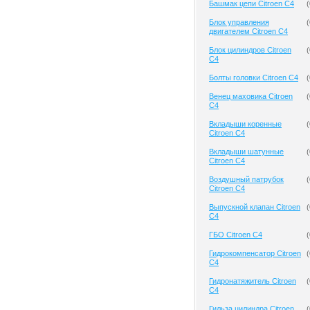
Башмак цепи Citroen C4
(
Блок управления
(
двигателем Citroen C4
Блок цилиндров Citroen
(
C4
Болты головки Citroen C4
(
Венец маховика Citroen
(
C4
Вкладыши коренные
(
Citroen C4
Вкладыши шатунные
(
Citroen C4
Воздушный патрубок
(
Citroen C4
Выпускной клапан Citroen
(
C4
ГБО Citroen C4
(
Гидрокомпенсатор Citroen
(
C4
Гидронатяжитель Citroen
(
C4
Гильза цилиндра Citroen
(