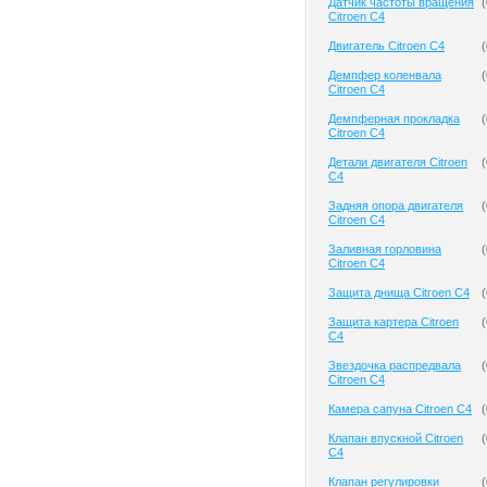
Датчик частоты вращения
(
Citroen C4
Двигатель Citroen C4
(
Демпфер коленвала
(
Citroen C4
Демпферная прокладка
(
Citroen C4
Детали двигателя Citroen
(
C4
Задняя опора двигателя
(
Citroen C4
Заливная горловина
(
Citroen C4
Защита днища Citroen C4
(
Защита картера Citroen
(
C4
Звездочка распредвала
(
Citroen C4
Камера сапуна Citroen C4
(
Клапан впускной Citroen
(
C4
Клапан регулировки
(