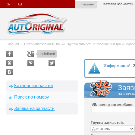
Каталог запчастей
Главная
Главная
→
Найти автозапчасть по Вин. Куплю запчасть в Украине быстро и недорого
undefined
З
Информация!
Каталог запчастей
Заяв
на запчас
Поиск по номеру
VIN номер автомобиля:
Заявка на запчасть
Группа запчастей: