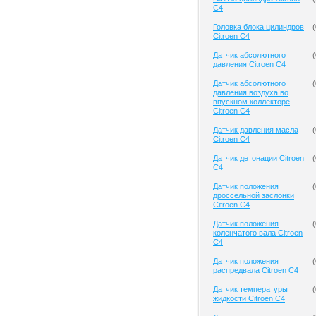
C4
Головка блока цилиндров
(
Citroen C4
Датчик абсолютного
(
давления Citroen C4
Датчик абсолютного
(
давления воздуха во
впускном коллекторе
Citroen C4
Датчик давления масла
(
Citroen C4
Датчик детонации Citroen
(
C4
Датчик положения
(
дроссельной заслонки
Citroen C4
Датчик положения
(
коленчатого вала Citroen
C4
Датчик положения
(
распредвала Citroen C4
Датчик температуры
(
жидкости Citroen C4