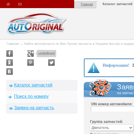
Каталог запчастей
Главная
Главная
→
Найти автозапчасть по Вин. Куплю запчасть в Украине быстро и недорого
undefined
З
Информация!
Каталог запчастей
Заяв
на запчас
Поиск по номеру
VIN номер автомобиля:
Заявка на запчасть
Группа запчастей: