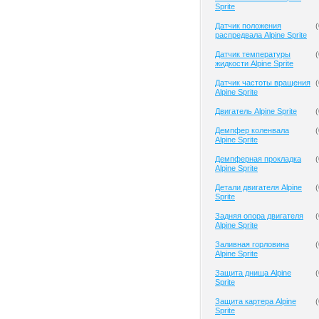
Sprite
Датчик положения
(
распредвала Alpine Sprite
Датчик температуры
(
жидкости Alpine Sprite
Датчик частоты вращения
(
Alpine Sprite
Двигатель Alpine Sprite
(
Демпфер коленвала
(
Alpine Sprite
Демпферная прокладка
(
Alpine Sprite
Детали двигателя Alpine
(
Sprite
Задняя опора двигателя
(
Alpine Sprite
Заливная горловина
(
Alpine Sprite
Защита днища Alpine
(
Sprite
Защита картера Alpine
(
Sprite