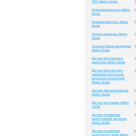
ГБО Alpine Sprite
(
Гидрокомпенсатор Alpine
(
Sprite
Гидронатяжитель Alpine
(
Sprite
Гильза цилиндра Alpine
(
Sprite
Головка блока цилиндров
(
Alpine Sprite
Датчик абсолютного
(
давления Alpine Sprite
Датчик абсолютного
(
давления воздуха во
впускном коллекторе
Alpine Sprite
Датчик давления масла
(
Alpine Sprite
Датчик детонации Alpine
(
Sprite
Датчик положения
(
дроссельной заслонки
Alpine Sprite
Датчик положения
(
коленчатого вала Alpine