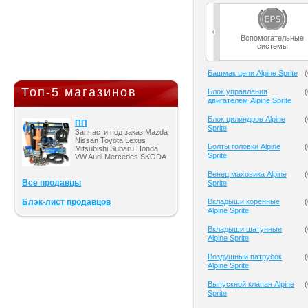
Вспомогательные
системы
Башмак цепи Alpine Sprite
(
Топ-5 магазинов
Блок управления
(
двигателем Alpine Sprite
Блок цилиндров Alpine
(
ПП
Sprite
Запчасти под заказ Mazda
Nissan Toyota Lexus
Болты головки Alpine
(
Mitsubishi Subaru Honda
Sprite
VW Audi Mercedes SKODA
Венец маховика Alpine
(
Все продавцы
Sprite
Блэк-лист продавцов
Вкладыши коренные
(
Alpine Sprite
Вкладыши шатунные
(
Alpine Sprite
Воздушный патрубок
(
Alpine Sprite
Выпускной клапан Alpine
(
Sprite