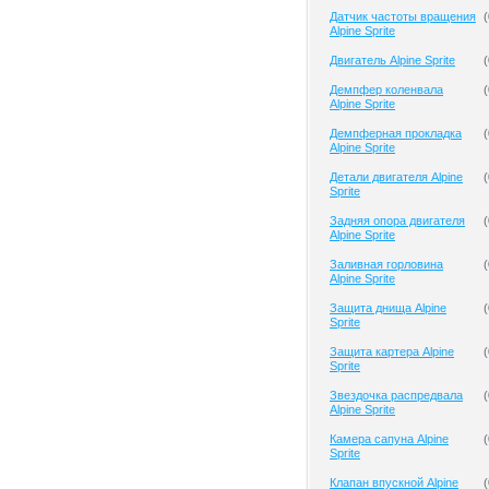
Датчик частоты вращения
(
Alpine Sprite
Двигатель Alpine Sprite
(
Демпфер коленвала
(
Alpine Sprite
Демпферная прокладка
(
Alpine Sprite
Детали двигателя Alpine
(
Sprite
Задняя опора двигателя
(
Alpine Sprite
Заливная горловина
(
Alpine Sprite
Защита днища Alpine
(
Sprite
Защита картера Alpine
(
Sprite
Звездочка распредвала
(
Alpine Sprite
Камера сапуна Alpine
(
Sprite
Клапан впускной Alpine
(