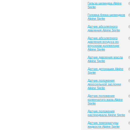
Гильза цилиндра Alpine
(
Sprite
Головка блока цилиндров
(
Alpine Sprite
Датчик абсолютного
(
давления Alpine Sprite
Датчик абсолютного
(
давления воздуха во
впускном коллекторе
Alpine Sprite
Датчик давления масла
(
Alpine Sprite
Датчик детонации Alpine
(
Sprite
Датчик положения
(
дроссельной заслонки
Alpine Sprite
Датчик положения
(
коленчатого вала Alpine
Sprite
Датчик положения
(
распредвала Alpine Sprite
Датчик температуры
(
жидкости Alpine Sprite