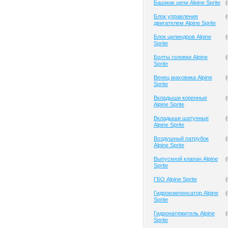
Башмак цепи Alpine Sprite
(
Блок управления
(
двигателем Alpine Sprite
Блок цилиндров Alpine
(
Sprite
Болты головки Alpine
(
Sprite
Венец маховика Alpine
(
Sprite
Вкладыши коренные
(
Alpine Sprite
Вкладыши шатунные
(
Alpine Sprite
Воздушный патрубок
(
Alpine Sprite
Выпускной клапан Alpine
(
Sprite
ГБО Alpine Sprite
(
Гидрокомпенсатор Alpine
(
Sprite
Гидронатяжитель Alpine
(
Sprite