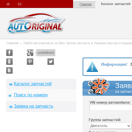
Каталог запчастей
Главная
Главная
→
Найти автозапчасть по Вин. Куплю запчасть в Украине быстро и недорого
undefined
З
Информация!
Каталог запчастей
Заяв
на запчас
Поиск по номеру
VIN номер автомобиля:
Заявка на запчасть
Группа запчастей: