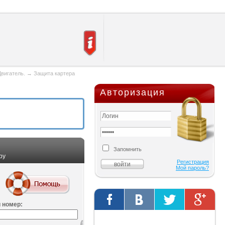
Двигатель.
→
Защита картера
Авторизация
Запомнить
ру
Регистрация
Мой пароль?
 номер:
Твиты от @AutOriginalShop