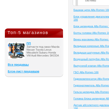
системы
Башмак цепи Alfa-Romeo 16
Блок управления двигателе
166
Блок цилиндров Alfa-Romeo 
Топ-5 магазинов
Болты головки Alfa-Romeo 1
Венец маховика Alfa-Romeo
ПП
Вкладыши коренные Alfa-Ro
Запчасти под заказ Mazda
Nissan Toyota Lexus
Mitsubishi Subaru Honda
Вкладыши шатунные Alfa-R
VW Audi Mercedes SKODA
Воздушный патрубок Alfa-R
Все продавцы
Выпускной клапан Alfa-Rom
Блэк-лист продавцов
ГБО Alfa-Romeo 166
Гидрокомпенсатор Alfa-Rom
Гидронатяжитель Alfa-Rome
Гильза цилиндра Alfa-Romeo
Головка блока цилиндров Al
Датчик абсолютного давлен
166