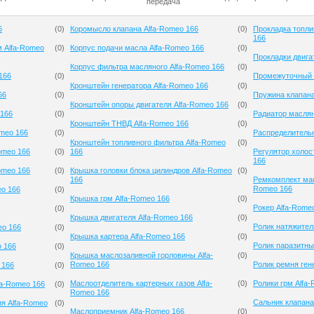
передача
6
(
0
)
Коромысло клапана Alfa-Romeo 166
(
0
)
Прокладка топли
166
м Alfa-Romeo
(
0
)
Корпус подачи масла Alfa-Romeo 166
(
0
)
Прокладки двига
Корпус фильтра масляного Alfa-Romeo 166
(
0
)
166
(
0
)
Промежуточный р
Кронштейн генератора Alfa-Romeo 166
(
0
)
66
(
0
)
Пружина клапана
Кронштейн опоры двигателя Alfa-Romeo 166
(
0
)
 166
(
0
)
Радиатор маслян
Кронштейн ТНВД Alfa-Romeo 166
(
0
)
meo 166
(
0
)
Распределительн
Кронштейн топливного фильтра Alfa-Romeo
(
0
)
omeo 166
(
0
)
166
Регулятор холос
166
omeo 166
(
0
)
Крышка головки блока цилиндров Alfa-Romeo
(
0
)
166
Ремкомплект мас
Romeo 166
eo 166
(
0
)
Крышка грм Alfa-Romeo 166
(
0
)
Рокер Alfa-Rome
(
0
)
Крышка двигателя Alfa-Romeo 166
(
0
)
Ролик натяжител
eo 166
(
0
)
Крышка картера Alfa-Romeo 166
(
0
)
Ролик паразитны
o 166
(
0
)
Крышка маслозаливной горловины Alfa-
(
0
)
Romeo 166
Ролик ремня ген
 166
(
0
)
Маслоотделитель картерных газов Alfa-
(
0
)
Ролики грм Alfa
fa-Romeo 166
(
0
)
Romeo 166
Сальник клапана
ия Alfa-Romeo
(
0
)
Маслоприемник Alfa-Romeo 166
(
0
)