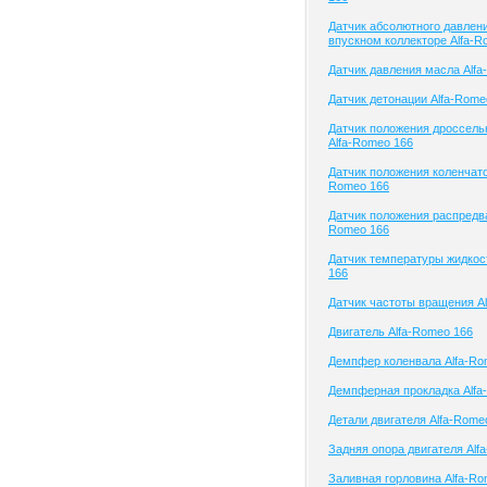
Датчик абсолютного давлени
впускном коллекторе Alfa-R
Датчик давления масла Alfa
Датчик детонации Alfa-Rome
Датчик положения дроссель
Alfa-Romeo 166
Датчик положения коленчатог
Romeo 166
Датчик положения распредва
Romeo 166
Датчик температуры жидкос
166
Датчик частоты вращения A
Двигатель Alfa-Romeo 166
Демпфер коленвала Alfa-Ro
Демпферная прокладка Alfa
Детали двигателя Alfa-Rome
Задняя опора двигателя Alf
Заливная горловина Alfa-Ro