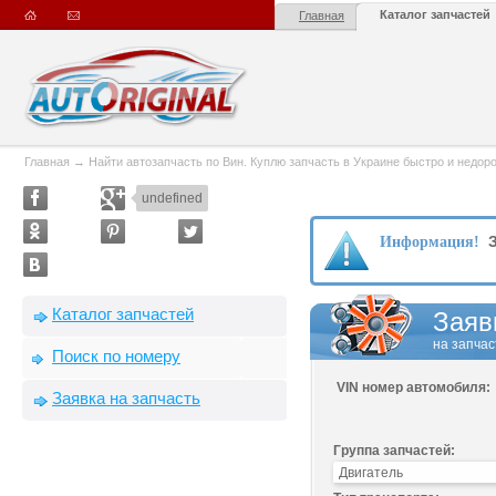
Каталог запчастей
Главная
Главная
→
Найти автозапчасть по Вин. Куплю запчасть в Украине быстро и недорого
undefined
З
Информация!
Каталог запчастей
Заяв
на запчас
Поиск по номеру
VIN номер автомобиля:
Заявка на запчасть
Группа запчастей: