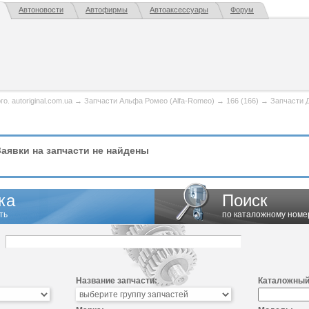
Автоновости
Автофирмы
Автоаксессуары
Форум
. autoriginal.com.ua
→
Запчасти Альфа Ромео (Alfa-Romeo)
→
166 (166)
→
Запчасти 
аявки на запчасти не найдены
ка
Поиск
ть
по каталожному номе
Название запчасти:
Каталожный