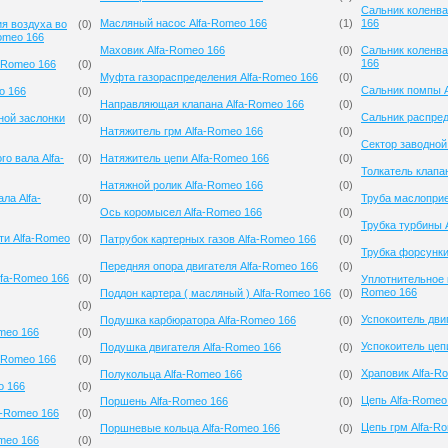
Сальник коленва
Масляный насос Alfa-Romeo 166
(
1
)
166
я воздуха во
(
0
)
omeo 166
Маховик Alfa-Romeo 166
(
0
)
Сальник коленва
166
-Romeo 166
(
0
)
Муфта газораспределения Alfa-Romeo 166
(
0
)
Сальник помпы A
o 166
(
0
)
Направляющая клапана Alfa-Romeo 166
(
0
)
Сальник распред
ной заслонки
(
0
)
Натяжитель грм Alfa-Romeo 166
(
0
)
Сектор заводной
о вала Alfa-
(
0
)
Натяжитель цепи Alfa-Romeo 166
(
0
)
Толкатель клапа
Натяжной ролик Alfa-Romeo 166
(
0
)
ла Alfa-
(
0
)
Труба маслоприе
Ось коромысел Alfa-Romeo 166
(
0
)
Трубка турбины 
ти Alfa-Romeo
(
0
)
Патрубок картерных газов Alfa-Romeo 166
(
0
)
Трубка форсунки
Передняя опора двигателя Alfa-Romeo 166
(
0
)
lfa-Romeo 166
(
0
)
Уплотнительное 
Romeo 166
Поддон картера ( масляный ) Alfa-Romeo 166
(
0
)
(
0
)
Успокоитель дви
Подушка карбюратора Alfa-Romeo 166
(
0
)
meo 166
(
0
)
Успокоитель цеп
Подушка двигателя Alfa-Romeo 166
(
0
)
-Romeo 166
(
0
)
Храповик Alfa-R
Полукольца Alfa-Romeo 166
(
0
)
o 166
(
0
)
Цепь Alfa-Romeo
Поршень Alfa-Romeo 166
(
0
)
a-Romeo 166
(
0
)
Цепь грм Alfa-R
Поршневые кольца Alfa-Romeo 166
(
0
)
meo 166
(
0
)