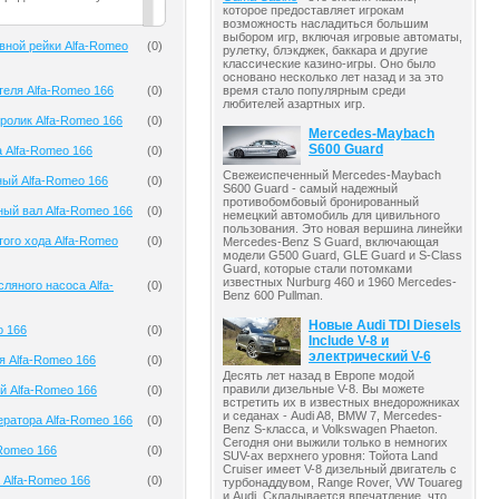
которое предоставляет игрокам
возможность насладиться большим
выбором игр, включая игровые автоматы,
вной рейки Alfa-Romeo
(
0
)
рулетку, блэкджек, баккара и другие
классические казино-игры. Оно было
основано несколько лет назад и за это
теля Alfa-Romeo 166
(
0
)
время стало популярным среди
любителей азартных игр.
олик Alfa-Romeo 166
(
0
)
Mercedes-Maybach
S600 Guard
 Alfa-Romeo 166
(
0
)
Свежеиспеченный Mercedes-Maybach
ый Alfa-Romeo 166
(
0
)
S600 Guard - самый надежный
противобомбовый бронированный
ый вал Alfa-Romeo 166
(
0
)
немецкий автомобиль для цивильного
пользования. Это новая вершина линейки
того хода Alfa-Romeo
(
0
)
Mercedes-Benz S Guard, включающая
модели G500 Guard, GLE Guard и S-Class
Guard, которые стали потомками
известных Nurburg 460 и 1960 Mercedes-
ляного насоса Alfa-
(
0
)
Benz 600 Pullman.
Новые Audi TDI Diesels
o 166
(
0
)
Include V-8 и
электрический V-6
я Alfa-Romeo 166
(
0
)
Десять лет назад в Европе модой
правили дизельные V-8. Вы можете
й Alfa-Romeo 166
(
0
)
встретить их в известных внедорожниках
и седанах - Audi A8, BMW 7, Mercedes-
ератора Alfa-Romeo 166
(
0
)
Benz S-класса, и Volkswagen Phaeton.
Сегодня они выжили только в немногих
-Romeo 166
(
0
)
SUV-ах верхнего уровня: Тойота Land
Cruiser имеет V-8 дизельный двигатель с
 Alfa-Romeo 166
(
0
)
турбонаддувом, Range Rover, VW Touareg
и Audi. Складывается впечатление, что