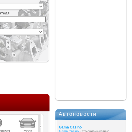
ателя:
:
Автоновости
Gama Casino
ередач
Кузов
Масла
Мост
Подвеска
Gama Casino
- это онлайн-казино,