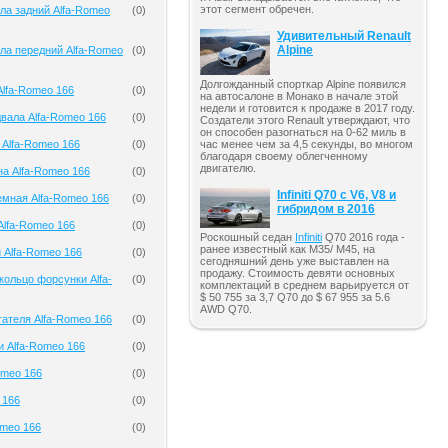
этот сегмент обречен.
ла задний Alfa-Romeo
(
0
)
Удивительный Renault
Alpine
ла передний Alfa-Romeo
(
0
)
Долгожданный спорткар Alpine появился
lfa-Romeo 166
(
0
)
на автосалоне в Монако в начале этой
недели и готовится к продаже в 2017 году.
вала Alfa-Romeo 166
(
0
)
Создатели этого Renault утверждают, что
он способен разогнаться на 0-62 миль в
 Alfa-Romeo 166
(
0
)
час менее чем за 4,5 секунды, во многом
благодаря своему облегченному
двигателю.
на Alfa-Romeo 166
(
0
)
Infiniti Q70 с V6, V8 и
мная Alfa-Romeo 166
(
0
)
гибридом в 2016
Alfa-Romeo 166
(
0
)
Роскошный седан
Infiniti
Q70 2016 года -
ранее известный как M35/ M45, на
 Alfa-Romeo 166
(
0
)
сегодняшний день уже выставлен на
продажу. Стоимость девяти основных
кольцо форсунки Alfa-
(
0
)
комплектаций в среднем варьируется от
$ 50 755 за 3,7 Q70 до $ 67 955 за 5.6
AWD Q70.
гателя Alfa-Romeo 166
(
0
)
и Alfa-Romeo 166
(
0
)
omeo 166
(
0
)
 166
(
0
)
omeo 166
(
0
)