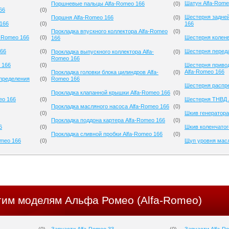
Шатун Alfa-Rome
Поршневые пальцы Alfa-Romeo 166
(
0
)
66
(
0
)
Шестерня задней
Поршня Alfa-Romeo 166
(
0
)
 166
(
0
)
166
Прокладка впускного коллектора Alfa-Romeo
(
0
)
a-Romeo 166
(
0
)
Шестерня коленв
166
166
(
0
)
Шестерня переда
Прокладка выпускного коллектора Alfa-
(
0
)
Romeo 166
 166
(
0
)
Шестерня приво
Alfa-Romeo 166
Прокладка головки блока цилиндров Alfa-
(
0
)
спределения
(
0
)
Romeo 166
Шестерня распре
Прокладка клапанной крышки Alfa-Romeo 166
(
0
)
eo 166
(
0
)
Шестерня ТНВД 
Прокладка масляного насоса Alfa-Romeo 166
(
0
)
(
0
)
Шкив генератора
Прокладка поддона картера Alfa-Romeo 166
(
0
)
6
(
0
)
Шкив коленчатог
Прокладка сливной пробки Alfa-Romeo 166
(
0
)
omeo 166
(
0
)
Щуп уровня масл
угим моделям Альфа Ромео (Alfa-Romeo)