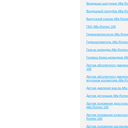
Вкладыши шатунные Alfa-R
Воздушный патрубок Alfa-R
Выпускной клапан Alfa-Rom
ГБО Alfa-Romeo 166
Гидрокомпенсатор Alfa-Rom
Гидронатяжитель Alfa-Rome
Гильза цилиндра Alfa-Romeo
Головка блока цилиндров Al
Датчик абсолютного давлен
166
Датчик абсолютного давлени
впускном коллекторе Alfa-R
Датчик давления масла Alfa
Датчик детонации Alfa-Rome
Датчик положения дроссель
Alfa-Romeo 166
Датчик положения коленчатог
Romeo 166
Датчик положения распредва