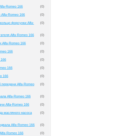
Alfa-Romeo 166
(
0
)
 Alfa-Romeo 166
(
0
)
кольцо форсунки Alfa-
(
0
)
гателя Alfa-Romeo 166
(
0
)
и Alfa-Romeo 166
(
0
)
omeo 166
(
0
)
 166
(
0
)
omeo 166
(
0
)
o 166
(
0
)
 передачи Alfa-Romeo
(
0
)
ала Alfa-Romeo 166
(
0
)
чи Alfa-Romeo 166
(
0
)
да масляного насоса
(
0
)
двала Alfa-Romeo 166
(
0
)
Alfa-Romeo 166
(
0
)