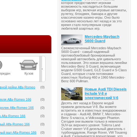
которое предоставляет игрокам
возможность насладиться большим
выбором игр, включая игровые автоматы,
рулетку, блэкджек, баккара и другие
классические казино-игры. Оно было
основано несколько лет назад и за это
время стало популярным среди
любителей азартных игр.
Mercedes-Maybach
S600 Guard
Свежеиспеченный Mercedes-Maybach
S600 Guard - самый надежный
противобомбовый бронированный
немецкий автомобиль для цивильного
пользования. Это новая вершина линейки
Mercedes-Benz S Guard, включающая
модели G500 Guard, GLE Guard и S-Class
ередач
Кузов
Масла
Мост
Подвеска
Guard, которые стали потомками
известных Nurburg 460 и 1960 Mercedes-
Benz 600 Pullman.
вной рейки Alfa-Romeo
(
0
)
Новые Audi TDI Diesels
Include V-8 и
электрический V-6
теля Alfa-Romeo 166
(
0
)
Десять лет назад в Европе модой
правили дизельные V-8. Вы можете
олик Alfa-Romeo 166
(
0
)
встретить их в известных внедорожниках
и седанах - Audi A8, BMW 7, Mercedes-
 Alfa-Romeo 166
(
0
)
Benz S-класса, и Volkswagen Phaeton.
Сегодня они выжили только в немногих
ый Alfa-Romeo 166
(
0
)
SUV-ах верхнего уровня: Тойота Land
Cruiser имеет V-8 дизельный двигатель с
турбонаддувом, Range Rover, VW Touareg
ый вал Alfa-Romeo 166
(
0
)
и Audi. Складывается впечатление, что