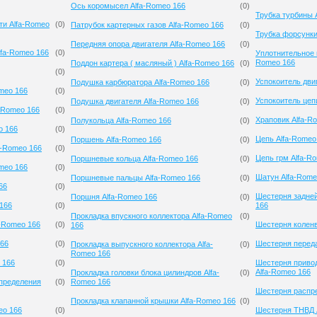
Ось коромысел Alfa-Romeo 166
(
0
)
Трубка турбины 
ти Alfa-Romeo
(
0
)
Патрубок картерных газов Alfa-Romeo 166
(
0
)
Трубка форсунки
Передняя опора двигателя Alfa-Romeo 166
(
0
)
lfa-Romeo 166
(
0
)
Уплотнительное 
Romeo 166
Поддон картера ( масляный ) Alfa-Romeo 166
(
0
)
(
0
)
Успокоитель дви
Подушка карбюратора Alfa-Romeo 166
(
0
)
meo 166
(
0
)
Успокоитель цеп
Подушка двигателя Alfa-Romeo 166
(
0
)
-Romeo 166
(
0
)
Храповик Alfa-R
Полукольца Alfa-Romeo 166
(
0
)
o 166
(
0
)
Цепь Alfa-Romeo
Поршень Alfa-Romeo 166
(
0
)
a-Romeo 166
(
0
)
Цепь грм Alfa-R
Поршневые кольца Alfa-Romeo 166
(
0
)
meo 166
(
0
)
Шатун Alfa-Rome
Поршневые пальцы Alfa-Romeo 166
(
0
)
66
(
0
)
Шестерня задней
Поршня Alfa-Romeo 166
(
0
)
 166
(
0
)
166
Прокладка впускного коллектора Alfa-Romeo
(
0
)
a-Romeo 166
(
0
)
Шестерня коленв
166
166
(
0
)
Шестерня переда
Прокладка выпускного коллектора Alfa-
(
0
)
Romeo 166
 166
(
0
)
Шестерня приво
Alfa-Romeo 166
Прокладка головки блока цилиндров Alfa-
(
0
)
спределения
(
0
)
Romeo 166
Шестерня распре
Прокладка клапанной крышки Alfa-Romeo 166
(
0
)
eo 166
(
0
)
Шестерня ТНВД 