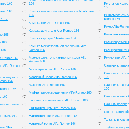
omeo 166
(
0
)
166
Регулятор холос
166
omeo 166
(
0
)
Крышка головки блока цилиндров Alfa-Romeo
(
0
)
166
Ремкомплект мас
Romeo 166
eo 166
(
0
)
Крышка грм Alfa-Romeo 166
(
0
)
Рокер Alfa-Rome
(
0
)
Крышка двигателя Alfa-Romeo 166
(
0
)
Ролик натяжител
eo 166
(
0
)
Крышка картера Alfa-Romeo 166
(
0
)
Ролик паразитны
o 166
(
0
)
Крышка маслозаливной горловины Alfa-
(
0
)
Romeo 166
Ролик ремня ген
 166
(
0
)
Маслоотделитель картерных газов Alfa-
(
0
)
Ролики грм Alfa
fa-Romeo 166
(
0
)
Romeo 166
Сальник клапана
ия Alfa-Romeo
(
0
)
Маслоприемник Alfa-Romeo 166
(
0
)
Сальник коленва
Масляный насос Alfa-Romeo 166
(
1
)
166
я воздуха во
(
0
)
omeo 166
Маховик Alfa-Romeo 166
(
0
)
Сальник коленва
166
-Romeo 166
(
0
)
Муфта газораспределения Alfa-Romeo 166
(
0
)
Сальник помпы A
o 166
(
0
)
Направляющая клапана Alfa-Romeo 166
(
0
)
Сальник распред
ной заслонки
(
0
)
Натяжитель грм Alfa-Romeo 166
(
0
)
Сектор заводной
о вала Alfa-
(
0
)
Натяжитель цепи Alfa-Romeo 166
(
0
)
Толкатель клапа
Натяжной ролик Alfa-Romeo 166
(
0
)
ла Alfa-
(
0
)
Труба маслоприе