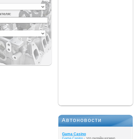
ателя:
:
Автоновости
Gama Casino
Gama Casino
- это онлайн-казино,