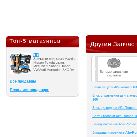
Топ-5 магазинов
Другие Запчаст
ПП
Запчасти под заказ Mazda
Nissan Toyota Lexus
Mitsubishi Subaru Honda
VW Audi Mercedes SKODA
Вспомогательные
системы
Все продавцы
Башмак цепи Alfa-Romeo 16
Блэк-лист продавцов
Блок управления двигателе
166
Блок цилиндров Alfa-Romeo 
Болты головки Alfa-Romeo 1
Венец маховика Alfa-Romeo
Вкладыши коренные Alfa-Ro