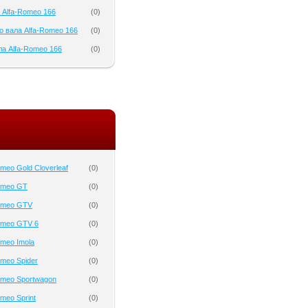
 Alfa-Romeo 166
(
0
)
о вала Alfa-Romeo 166
(
0
)
а Alfa-Romeo 166
(
0
)
meo Gold Cloverleaf
(
0
)
omeo GT
(
0
)
Romeo GTV
(
0
)
omeo GTV 6
(
0
)
omeo Imola
(
0
)
omeo Spider
(
0
)
omeo Sportwagon
(
0
)
meo Sprint
(
0
)