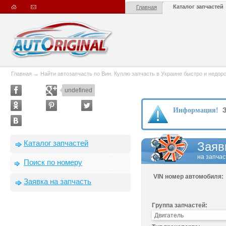
Каталог запчастей
Главная
Главная
→
Найти автозапчасть по Вин. Куплю запчасть в Украине быстро и недорого
undefined
З
Информация!
Каталог запчастей
Заяв
на запчас
Поиск по номеру
VIN номер автомобиля:
Заявка на запчасть
Группа запчастей: