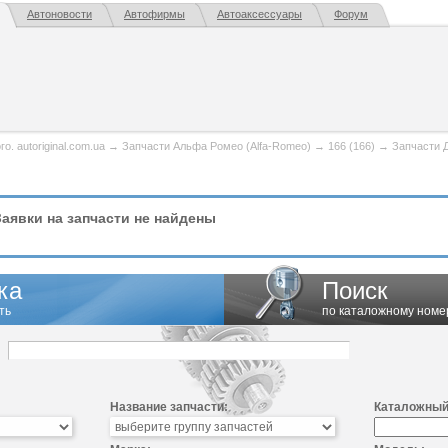
Автоновости
Автофирмы
Автоаксессуары
Форум
. autoriginal.com.ua
→
Запчасти Альфа Ромео (Alfa-Romeo)
→
166 (166)
→
Запчасти 
аявки на запчасти не найдены
ка
Поиск
ть
по каталожному номе
Название запчасти:
Каталожный