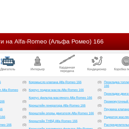
и на Alfa-Romeo (Альфа Ромео) 166
Карданная
Двигатель
Интерьер
Кондиционер
Коробка п
передача
6
(
0
)
Коромысло клапана Alfa-Romeo 166
(
0
)
Прокладка топли
166
м Alfa-Romeo
(
0
)
Корпус подачи масла Alfa-Romeo 166
(
0
)
Прокладки двига
Корпус фильтра масляного Alfa-Romeo 166
(
0
)
166
(
0
)
Промежуточный р
Кронштейн генератора Alfa-Romeo 166
(
0
)
66
(
0
)
Пружина клапана
Кронштейн опоры двигателя Alfa-Romeo 166
(
0
)
 166
(
0
)
Радиатор маслян
Кронштейн ТНВД Alfa-Romeo 166
(
0
)
meo 166
(
0
)
Распределительн
Кронштейн топливного фильтра Alfa-Romeo
(
0
)