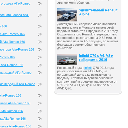
этот сегмент обречен.
того хода Alfa-Romeo
(
0
)
Удивительный Renault
Alpine
ляного насоса Alfa-
(
0
)
Долгожданный спорткар Alpine появился
o 166
(
0
)
на автосалоне в Монако в начале этой
недели и готовится к продаже в 2017 году.
я Alfa-Romeo 166
(
0
)
Создатели этого Renault утверждают, что
он способен разогнаться на 0-62 миль в
час менее чем за 4,5 секунды, во многом
й Alfa-Romeo 166
(
0
)
благодаря своему облегченному
двигателю.
ератора Alfa-Romeo 166
(
0
)
Infiniti Q70 с V6, V8 и
-Romeo 166
(
0
)
гибридом в 2016
 Alfa-Romeo 166
(
0
)
Роскошный седан
Infiniti
Q70 2016 года -
ранее известный как M35/ M45, на
ла задний Alfa-Romeo
(
0
)
сегодняшний день уже выставлен на
продажу. Стоимость девяти основных
комплектаций в среднем варьируется от
ла передний Alfa-Romeo
(
0
)
$ 50 755 за 3,7 Q70 до $ 67 955 за 5.6
AWD Q70.
lfa-Romeo 166
(
0
)
вала Alfa-Romeo 166
(
0
)
 Alfa-Romeo 166
(
0
)
на Alfa-Romeo 166
(
0
)
мная Alfa-Romeo 166
(
0
)