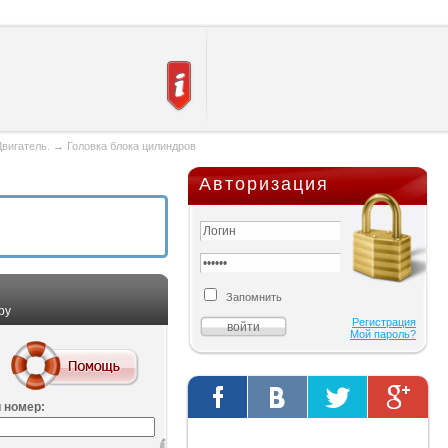
Двигатель.
→
Головка блока цилиндров
Авторизация
Запомнить
ру
Регистрация
Мой пароль?
 номер:
Твиты от @AutOriginalShop