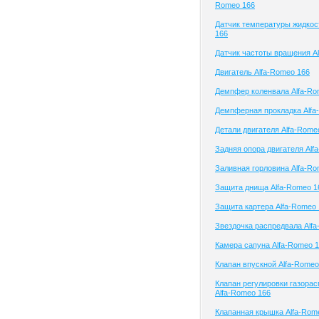
Romeo 166
Датчик температуры жидкос
166
Датчик частоты вращения A
Двигатель Alfa-Romeo 166
Демпфер коленвала Alfa-Ro
Демпферная прокладка Alfa
Детали двигателя Alfa-Rome
Задняя опора двигателя Alf
Заливная горловина Alfa-Ro
Защита днища Alfa-Romeo 1
Защита картера Alfa-Romeo
Звездочка распредвала Alf
Камера сапуна Alfa-Romeo 
Клапан впускной Alfa-Romeo
Клапан регулировки газора
Alfa-Romeo 166
Клапанная крышка Alfa-Rom