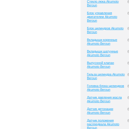
Cтекло люка Akumoto
(
Beroun
Блок управления
(
двигателем Akumoto
Beroun
Блок цилиндров Akumoto
(
Beroun
Вкладыши коренные
(
Akumoto Beroun
Вкладыши шатунные
(
Akumoto Beroun
Выпускной клапан
(
Akumoto Beroun
Гильза цилиндра Akumoto
(
Beroun
Головка блока цилиндров
(
Akumoto Beroun
Датчик давления масла
(
Akumoto Beroun
Датчик детонации
(
Akumoto Beroun
Датчик положения
(
распредвала Akumoto
Beroun