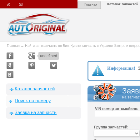
Каталог запчастей
Главная
Главная
→
Найти автозапчасть по Вин. Куплю запчасть в Украине быстро и недорого
undefined
З
Информация!
Каталог запчастей
Заяв
на запчас
Поиск по номеру
VIN номер автомобиля:
Заявка на запчасть
Группа запчастей: