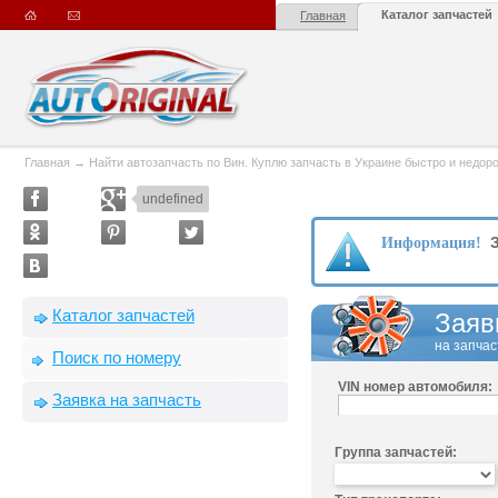
Каталог запчастей
Главная
Главная
→
Найти автозапчасть по Вин. Куплю запчасть в Украине быстро и недорого
undefined
З
Информация!
Каталог запчастей
Заяв
на запчас
Поиск по номеру
VIN номер автомобиля:
Заявка на запчасть
Группа запчастей: