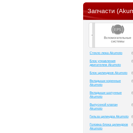
Запчасти (Aku
Вспомогательные
системы
Cтекло люка Akumoto
(
Блок управления
(
двигателем Akumoto
Блок цилиндров Akumoto
(
Вкладыши коренные
(
Akumoto
Вкладыши шатунные
(
Akumoto
Выпускной клапан
(
Akumoto
Гильза цилиндра Akumoto
(
Головка блока цилиндров
(
Akumoto