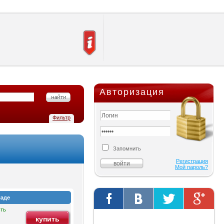
Авторизация
Фильтр
Запомнить
Регистрация
Мой пароль?
ладе
ть
Твиты от @AutOriginalShop