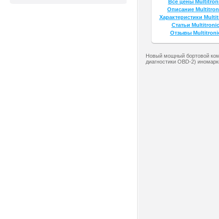
Все цены Multitron
Описание Multitron
Характеристики Multit
Статьи Multitronic
Отзывы Multitroni
Новый мощный бортовой комп
диагностики OBD-2) иномарк