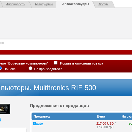
Автоаксессуары
Автоновости
Автофирмы
Форум
500
деле "Бортовые компьютеры"
Искать в описании товара
По цене
По производителю
ьютеры. Multitronics RIF 500
Предложения от продавцов
Продавец
Цена
На ск
1
Elauto
217.00 USD
/
ес
1736.00 грн