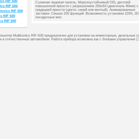
ics RIF 500
Съемная лицевая панель, Морозоустойчивый OEL дисплей
ics RIF 500
повышенной яркости с разрешением 256х64 (диагональ 80мм) с
градацией яркости (цвета: синий или желтый). Анимированные
ronics RIF 500
заставки. Свыше 200 функций. Возможность установки 1DIN, 2D
s RIF 500
посадочные мес
cs RIF 500
ьютер Multitronics RIF-500 предназначен для установки на инжекторные, дизельные (
и и отечественные автомобили. Работа прибора возможна как с блоками управления 