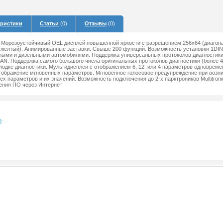
еристики
Статьи
(0)
Отзывы
(0)
 Морозоустойчивый OEL дисплей повышенной яркости с разрешением 256х64 (диагона
и желтый). Анимированные заставки. Свыше 200 функций. Возможность установки 1DIN
рными и дизельными автомобилями. Поддержка универсальных протоколов диагностики 
AN. Поддержка самого большого числа оригинальных протоколов диагностики (более 40
олодке диагностики. Мультидисплеи с отображением 6, 12 или 4 параметров одновреме
отображение мгновенных параметров. Мгновенное голосовое предупреждение при возн
ех параметров и их значений. Возможность подключения до 2-х парктроников Multitron
ения ПО через Интернет
р