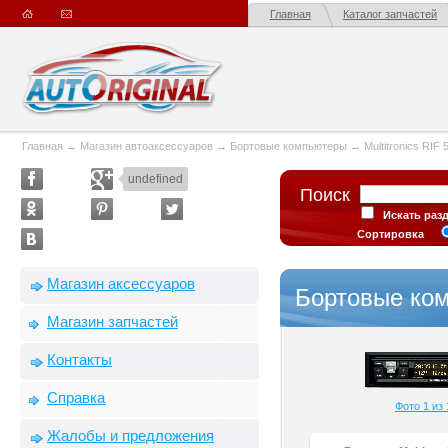
Главная
Каталог запчастей
Главная
→
Магазин автоаксессуаров
→
Бортовые компьютеры
→
Multitronics RIF 
undefined
Поиск
Искать раз
Сортировка
Магазин аксессуаров
Бортовые комп
Магазин запчастей
Контакты
Справка
Фото 1 из 
Жалобы и предложения