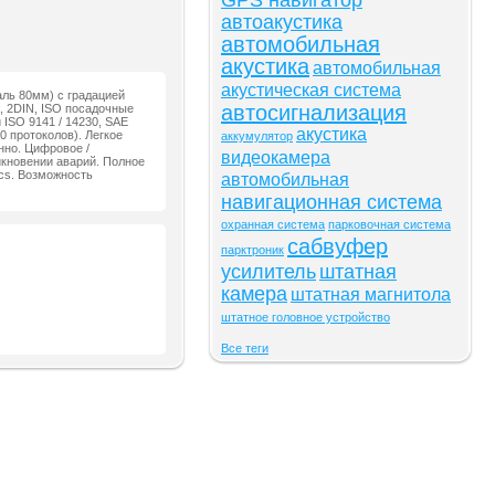
GPS навигатор
автоакустика
автомобильная
акустика
автомобильная
акустическая система
ль 80мм) с градацией
автосигнализация
, 2DIN, ISO посадочные
ISO 9141 / 14230, SAE
акустика
 протоколов). Легкое
аккумулятор
нно. Цифровое /
видеокамера
икновении аварий. Полное
ics. Возможность
автомобильная
навигационная система
охранная система
парковочная система
сабвуфер
парктроник
усилитель
штатная
камера
штатная магнитола
штатное головное устройство
Все теги