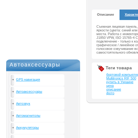
Описание
Характ
Съемная лицевая панель,
яркости (цвета: синий ил
места. Работа с инжекто
J1850 VPW, ISO 15765-4 C
подключение - только к к
графическое / линейное 
голосовое озвучивание вс
самостоятельного обновл
Автоаксессуары
Теги товара
бортовой компьюте
Multitronics RIF 500
GPS навигация
купить в Украине
цена
описание
Автоаксессуары
фото
Автозвук
Автомагнитолы
Аккумуляторы