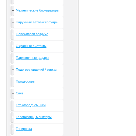
Механические блокираторы
Наружные автоаксессуары
Освежители воздуха
Охранные системы
Парковочные радары
Подогрев сидений / зеркал
Процессоры
Свет
Стеклоподъёмники
Телевизоры, мониторы
Тонировка