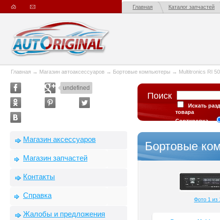
Главная
Каталог запчастей
Главная
→
Магазин автоаксессуаров
→
Бортовые компьютеры
→
Multitronics RI 5
undefined
Поиск
Искать раз
товара
Сортировка
Магазин аксессуаров
Бортовые комп
Магазин запчастей
Контакты
Справка
Фото 1 из 
Жалобы и предложения