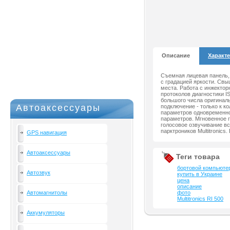
Описание
Характ
Съемная лицевая панель,
с градацией яркости. Свы
места. Работа с инжекто
протоколов диагностики I
большого числа оригиналь
Автоаксессуары
подключение - только к к
параметров одновременно
параметров. Мгновенное 
голосовое озвучивание вс
парктроников Multitronic
GPS навигация
Автоаксессуары
Теги товара
бортовой компьюте
Автозвук
купить в Украине
цена
описание
Автомагнитолы
фото
Multitronics RI 500
Аккумуляторы