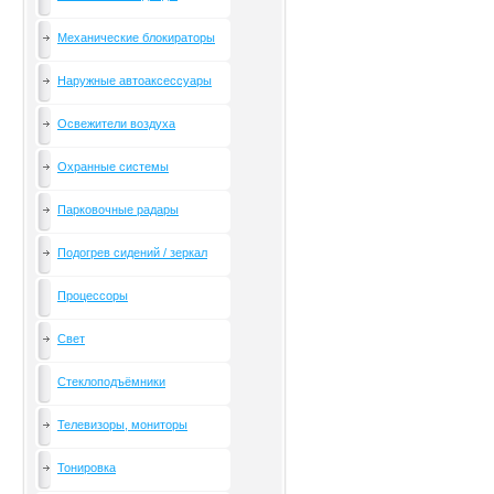
Механические блокираторы
Наружные автоаксессуары
Освежители воздуха
Охранные системы
Парковочные радары
Подогрев сидений / зеркал
Процессоры
Свет
Стеклоподъёмники
Телевизоры, мониторы
Тонировка