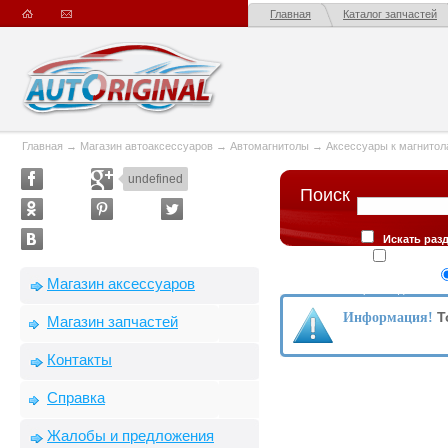
Главная
Каталог запчастей
Главная
→
Магазин автоаксессуаров
→
Автомагнитолы
→
Аксессуары к магнито
undefined
Поиск
Искать раз
Искать в
Сортировка
Магазин аксессуаров
производителю
Т
Информация!
Магазин запчастей
Контакты
Справка
Жалобы и предложения