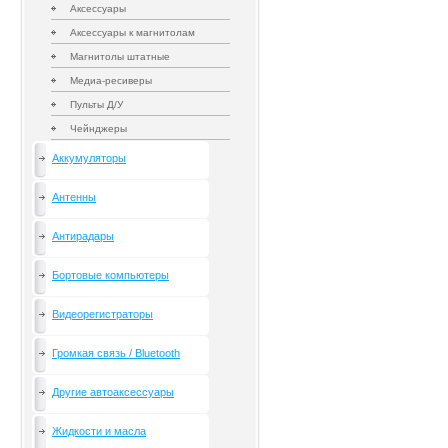
Аксессуары
Аксессуары к магнитолам
Магнитолы штатные
Медиа-ресиверы
Пульты Д/У
Чейнджеры
Аккумуляторы
Антенны
Антирадары
Бортовые компьютеры
Видеорегистраторы
Громкая связь / Bluetooth
Другие автоаксессуары
Жидкости и масла