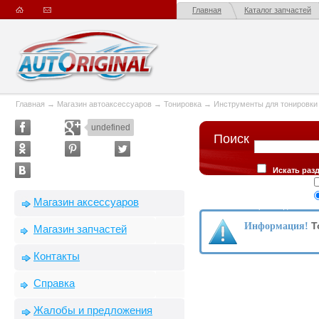
Главная
Каталог запчастей
Главная
→
Магазин автоаксессуаров
→
Тонировка
→
Инструменты для тонировки
undefined
Поиск
Искать раз
тонировки"
Сортировка
Магазин аксессуаров
производителю
Т
Информация!
Магазин запчастей
Контакты
Справка
Жалобы и предложения