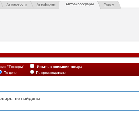
Автоаксессуары
Автоновости
Автофирмы
Форум
деле "Тюнеры"
Искать в описании товара
По цене
По производителю
овары не найдены