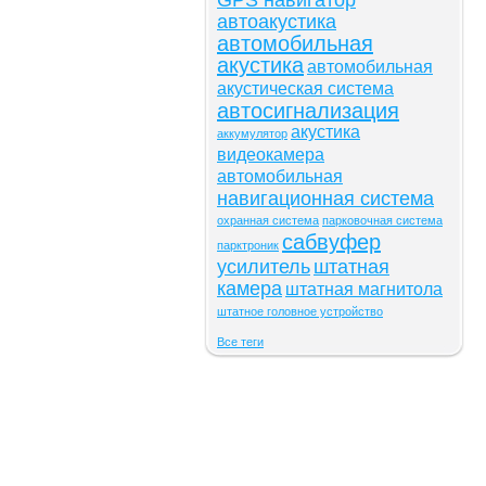
GPS навигатор
автоакустика
автомобильная
акустика
автомобильная
акустическая система
автосигнализация
акустика
аккумулятор
видеокамера
автомобильная
навигационная система
охранная система
парковочная система
сабвуфер
парктроник
усилитель
штатная
камера
штатная магнитола
штатное головное устройство
Все теги