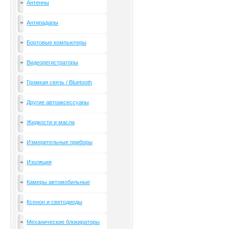
Антенны
Антирадары
Бортовые компьютеры
Видеорегистраторы
Громкая связь / Bluetooth
Другие автоаксессуары
Жидкости и масла
Измерительные приборы
Изоляция
Камеры автомобильные
Ксенон и светодиоды
Механические блокираторы